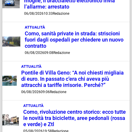
moglie, il braccialetto elettronico invia
l’allarme: arrestato
06/08/2026
10:33
Redazione
ATTUALITÀ
Como, sanità private in strada: striscioni
fuori dagli ospedali per chiedere un nuovo
contratto
06/08/2026
09:08
Redazione
ATTUALITÀ
Pontile di Villa Geno: “A noi chiesti migliaia
di euro. In passato c’era chi aveva più
attracchi a tariffe irrisorie. Perché?”
06/08/2026
09:06
Redazione
ATTUALITÀ
Como, rivoluzione centro storico: ecco tutte
le novità tra biciclette, aree pedonali (rossa
e verde) e Ztl
05/08/2026
19:58
Redazione