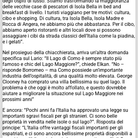
degli ospiti di lusso. Stiamo trasformando la maggioranza
delle vecchie case di pescatori di Isola Bella in bed and
breakfast di livello. I turisti viaggiano per tre motivi: cultura,
cibo e shopping. Di cultura, tra Isola Bella, Isola Madre e
Rocca di Angera, ne abbiamo più che abbastanza. Per il cibo,
abbiamo aperto ristoranti e altri locali dove si possono
assaggiare i cibi da strada classici dell’Italia come la piadina,
e i gelati”.
Nel prosieguo della chiacchierata, arriva un’altra domanda
specifica sul Lario: “Il Lago di Como è sempre stato più
famoso e chic del Lago Maggiore?”, chiede Elkan. “No –
risponde Borromeo – ma Como possiede un’importante
industria dell’ospitalità, di una qualità molto elevata. George
Clooney ha comprato una villa bellissima su quel lago. Il
problema è che oggi è molto affollato, e questo dovrebbe
aiutare a migliorare la situazione sul Lago Maggiore nei
prossimi anni”
E ancora: “Pochi anni fa l’Italia ha approvato una legge su
importanti sgravi fiscali per gli stranieri. Ci sono belle
proprietà in vendita nelle isole o sul lago?”. Risposta del
principe: “L’Italia offre vantaggi fiscali importanti per gli
espatriati, e ci sono ancora bellissime proprietà disponibili a