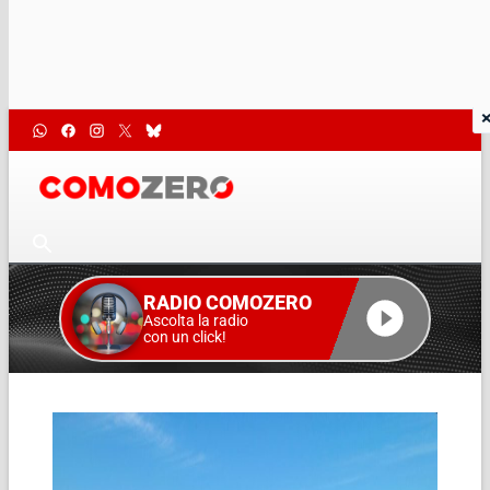
RADIO COMOZERO
Ascolta la radio
con un click!