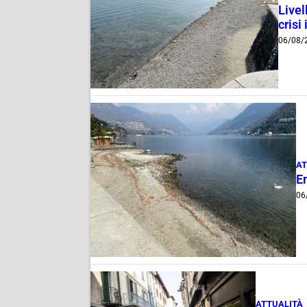
Livel
crisi 
06/08/
AT
E
06
ATTUALITÀ