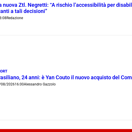
 nuova Ztl. Negretti: “A rischio l’accessibilità per disab
anti a tali decisioni”
8:08
Redazione
PORT
rasiliano, 24 anni: è Yan Couto il nuovo acquisto del Co
/08/2026
16:00
Alessandro Gazzolo