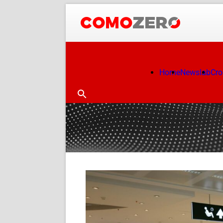
Home
Newslab
Cr