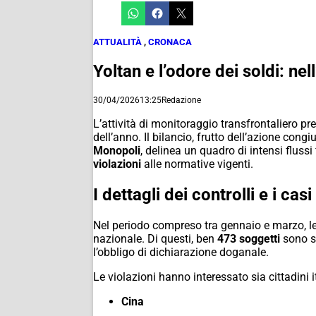
ATTUALITÀ
,
CRONACA
Yoltan e l’odore dei soldi: ne
30/04/2026
13:25
Redazione
L’attività di monitoraggio transfrontaliero pr
dell’anno. Il bilancio, frutto dell’azione congi
Monopoli
, delinea un quadro di intensi flussi f
violazioni
alle normative vigenti.
I dettagli dei controlli e i cas
Nel periodo compreso tra gennaio e marzo, le
nazionale. Di questi, ben
473 soggetti
sono st
l’obbligo di dichiarazione doganale.
Le violazioni hanno interessato sia cittadini 
Cina