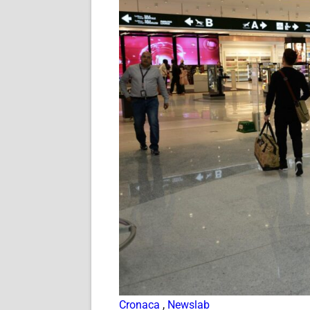
Cronaca
,
Newslab