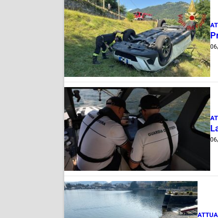
AT
Pr
06
AT
La
06
ATTUA