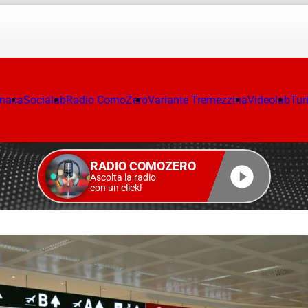
onaca
Socialab
Radio ComoZero
Variante Tremezzina
Videolab
Tur
RADIO COMOZERO
Ascolta la radio
con un click!