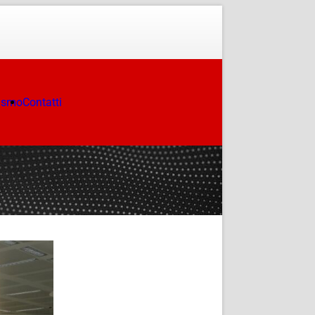
ismo
Contatti