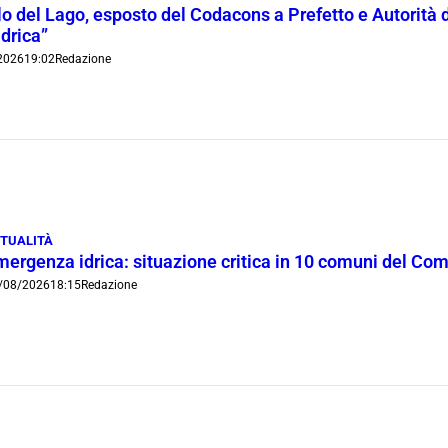
lo del Lago, esposto del Codacons a Prefetto e Autorità d
idrica”
2026
19:02
Redazione
TUALITÀ
mergenza idrica: situazione critica in 10 comuni del Co
/08/2026
18:15
Redazione