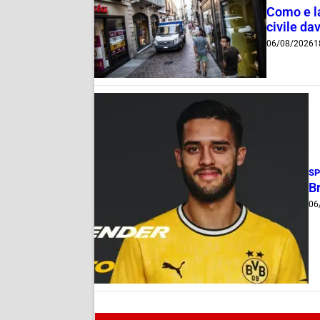
Como e la
civile dav
06/08/2026
1
S
B
06