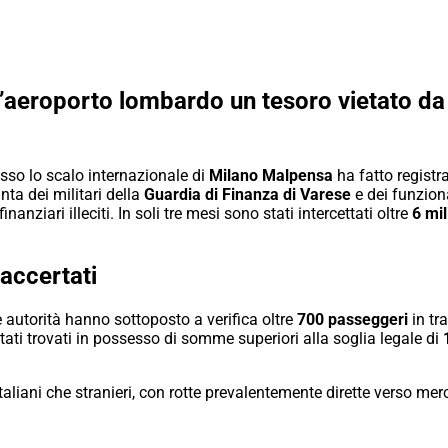
ll’aeroporto lombardo un tesoro vietato da 
esso lo scalo internazionale di
Milano Malpensa
ha fatto registr
unta dei militari della
Guardia di Finanza di Varese
e dei funziona
inanziari illeciti. In soli tre mesi sono stati intercettati oltre
6 mil
i accertati
 autorità hanno sottoposto a verifica oltre
700 passeggeri
in tra
ati trovati in possesso di somme superiori alla soglia legale di
italiani che stranieri, con rotte prevalentemente dirette verso me