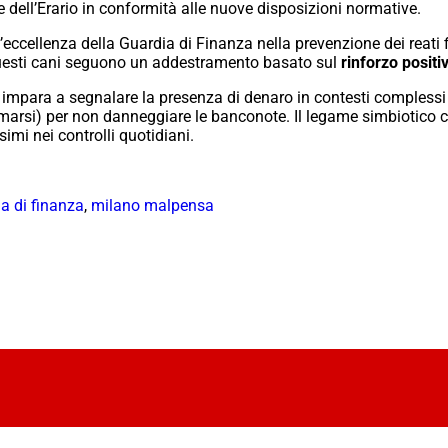
e dell’Erario in conformità alle nuove disposizioni normative.
eccellenza della Guardia di Finanza nella prevenzione dei reati fi
ve, questi cani seguono un addestramento basato sul
rinforzo positi
e impara a segnalare la presenza di denaro in contesti complessi
arsi) per non danneggiare le banconote. Il legame simbiotico c
imi nei controlli quotidiani.
a di finanza
,
milano malpensa