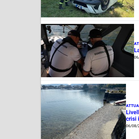
AT
La
06
ATTUA
Livel
crisi 
06/08/