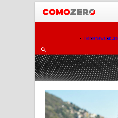
Home
Newslab
Cr