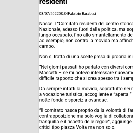
residenti”
08/07/2022
08:34
Fabrizio Barabesi
Nasce il “Comitato residenti del centro stori
Nazionale, adesso fuori dalla politica, ma sop
lungo occupato, fino allo smantellamento dell
ad esempio, non contro la movida ma affinché q
campo.
Non si tratta di una scelte presa di propria in
“Nei giorni passati ho parlato con diversi c
Mascetti – se mi potevo interessare nuovamen
difficile rapporto che si crea spesso tra i sem
Da sempre infatti la movida, soprattutto nei m
a vocazione turistica, accogliente e “aperta “ 
notte fonda e sporcizia ovunque.
“Il comitato nasce proprio dalla volontà di fa
contrapposizione ma solo voglia di collaborar
tranquilla e il rispetto delle regole”, aggiun
critici tipo piazza Volta ma non solo.