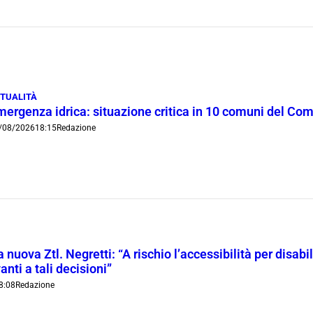
TUALITÀ
mergenza idrica: situazione critica in 10 comuni del Co
/08/2026
18:15
Redazione
 nuova Ztl. Negretti: “A rischio l’accessibilità per disab
anti a tali decisioni”
8:08
Redazione