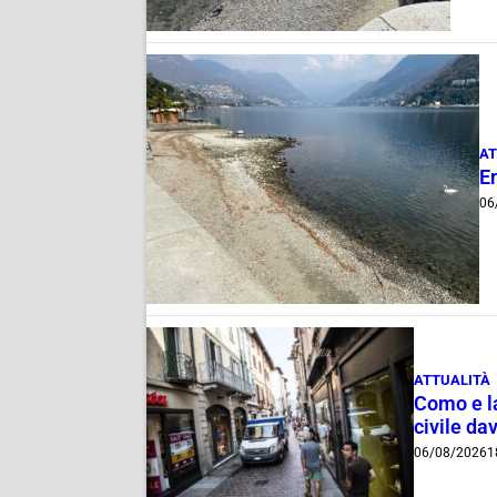
AT
E
06
ATTUALITÀ
Como e la
civile dav
06/08/2026
1