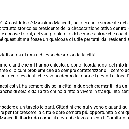
co”. A costituirlo è Massimo Mascetti, per decenni esponente del c
rattutto storico ex presidente della circoscrizione attiva dentro 
e circoscrizioni, dei vari problemi e delle varie anime che coab
uest’ultima fosse un qualcosa di utile per tutti, dai residenti a
iziativa ma di una richiesta che arriva dalla città.
ommercianti che mi hanno chiesto, proprio ricordandosi del mio i
te di alcuni problemi che da sempre caratterizzano il centro do
pre meno residenti che vivono dentro le mura e i gestori di locali”
esi estivi, ha sempre diviso la città in due schieramenti : da un 
anche di sera e dall’altra chi ha diritto a vivere in tranquillità s
r sedere a un tavolo le parti. Cittadini che qui vivono e quanti q
e per far crescere la città e dare sempre più opportunità a chi q
ge Mascetti ribadendo come si dovrebbe lavorare con il Comitato p