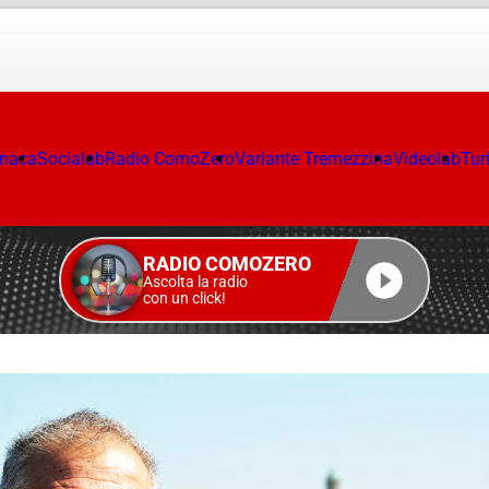
onaca
Socialab
Radio ComoZero
Variante Tremezzina
Videolab
Tur
RADIO COMOZERO
Ascolta la radio
con un click!