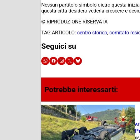
Nessun partito o simbolo dietro questa inizi
questa città desidero vederla crescere e deside
© RIPRODUZIONE RISERVATA
TAG ARTICOLO:
centro storico
,
comitato resid
Seguici su
Potrebbe interessarti:
AT
Pr
06