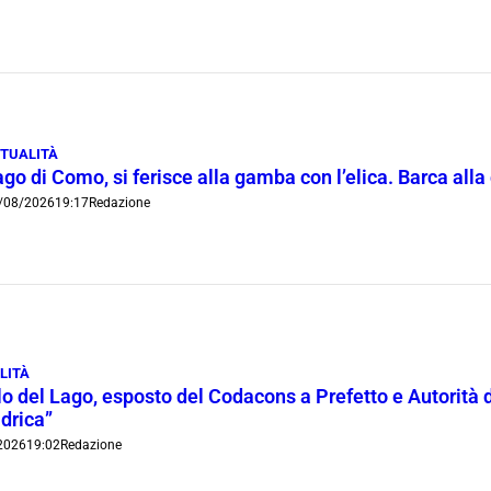
TUALITÀ
go di Como, si ferisce alla gamba con l’elica. Barca all
/08/2026
19:17
Redazione
LITÀ
lo del Lago, esposto del Codacons a Prefetto e Autorità d
idrica”
2026
19:02
Redazione