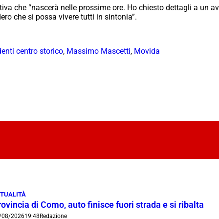
ativa che “nascerà nelle prossime ore. Ho chiesto dettagli a un 
ro che si possa vivere tutti in sintonia”.
enti centro storico
,
Massimo Mascetti
,
Movida
TUALITÀ
ovincia di Como, auto finisce fuori strada e si ribalta
/08/2026
19:48
Redazione