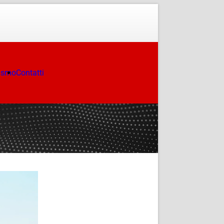
ismo
Contatti