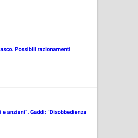
masco. Possibili razionamenti
ili e anziani”. Gaddi: “Disobbedienza