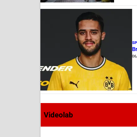
S
B
06
Videolab