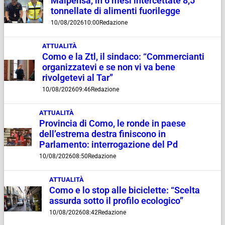
Malpensa, in 6 mesi intercettate 8,5
tonnellate di alimenti fuorilegge
10/08/2026
10:00
Redazione
ATTUALITÀ
Como e la Ztl, il sindaco: “Commercianti
organizzatevi e se non vi va bene
rivolgetevi al Tar”
10/08/2026
09:46
Redazione
ATTUALITÀ
Provincia di Como, le ronde in paese
dell’estrema destra finiscono in
Parlamento: interrogazione del Pd
10/08/2026
08:50
Redazione
ATTUALITÀ
Como e lo stop alle biciclette: “Scelta
assurda sotto il profilo ecologico”
10/08/2026
08:42
Redazione