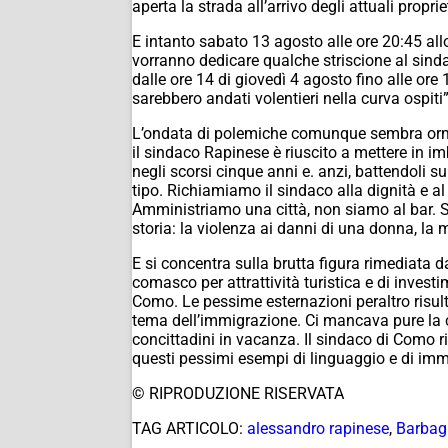
aperta la strada all’arrivo degli attuali propri
E intanto sabato 13 agosto alle ore 20:45 allo
vorranno dedicare qualche striscione al sindac
dalle ore 14 di giovedì 4 agosto fino alle or
sarebbero andati volentieri nella curva ospit
L’ondata di polemiche comunque sembra orma
il sindaco Rapinese è riuscito a mettere in i
negli scorsi cinque anni e. anzi, battendoli 
tipo. Richiamiamo il sindaco alla dignità e al
Amministriamo una città, non siamo al bar. So
storia: la violenza ai danni di una donna, la m
E si concentra sulla brutta figura rimediata
comasco per attrattività turistica e di invest
Como. Le pessime esternazioni peraltro risul
tema dell’immigrazione. Ci mancava pure la ca
concittadini in vacanza. Il sindaco di Como r
questi pessimi esempi di linguaggio e di imm
© RIPRODUZIONE RISERVATA
TAG ARTICOLO:
alessandro rapinese
,
Barbag