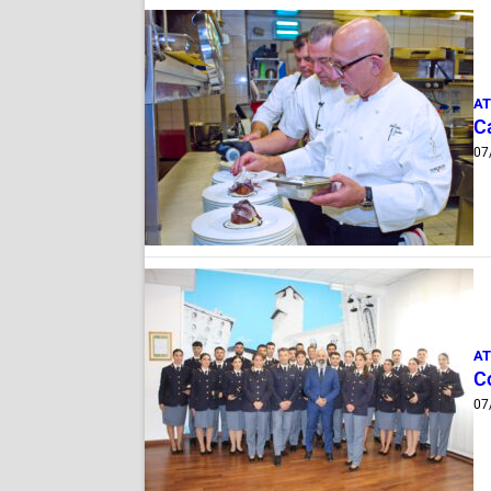
AT
Ca
07
AT
C
07