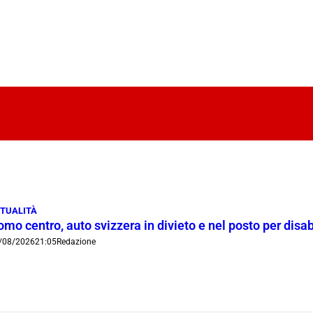
TUALITÀ
mo centro, auto svizzera in divieto e nel posto per disab
/08/2026
21:05
Redazione