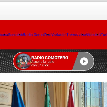
onaca
Socialab
Radio ComoZero
Variante Tremezzina
Videolab
Tur
RADIO COMOZERO
Ascolta la radio
con un click!