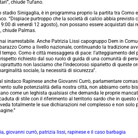
etari”, chiude Tufano.
 stadio Sinigaglia, è in programma proprio la partita tra Como e 
o. “Dispiace purtroppo che la società di calcio abbia previsto come
e 19:00 di venerdì 12 agosto), non possano essere acquistati dai r
i”, chiude Palmas.
i inarrestabile. Anche Patrizia Lissi capogruppo Dem in Comun
mbarazzo Como a livello nazionale, continuando la tradizione avv
sul tempo. Como è città messaggera di pace: l’atteggiamento del 
 rispetto richiesto dal suo ruolo di guida di una comunità di pers
prattutto non lasciamo che l’indecoroso siparietto di queste ore 
arginalità sociale, la necessità di sicurezza”.
 dal sindaco Rapinese anche Giovanni Currò, parlamentare comasco
imento sulle potenzialità della nostra città, non abbiamo certo b
tano come un leghista qualsiasi che demanda le proprie mancate 
duta di stile con il riferimento al territorio sardo che in quest
iveda totalmente le sue dichiarazioni nel complesso e non solo p
agine.”
ia
,
giovanni currò
,
patrizia lissi
,
rapinese e il caso barbagia