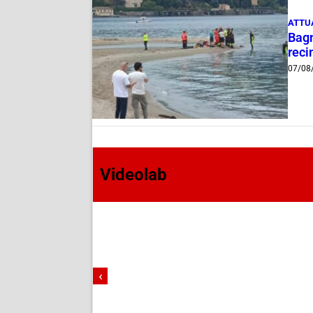
ATTU
Bagn
reci
07/08
Videolab
‹