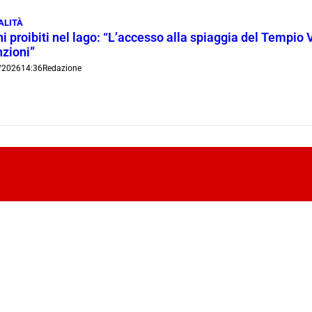
ALITÀ
i proibiti nel lago: “L’accesso alla spiaggia del Tempio 
nzioni”
/2026
14:36
Redazione