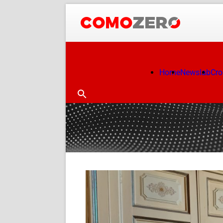
Home
Newslab
Cr