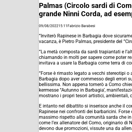
Palmas (Circolo sardi di Como)
grande Ninni Corda, ad esemp
09/08/2022
15:11
Fabrizio Barabesi
“Inviterò Rapinese in Barbagia dove sicurament
vacanza, è Pietro Palmas, presidente del “Cir
“La metà composta da sardi trapiantati e l’al
chiamando in molti per sapere come poter rea
invitava a usare la Barbagia come terra di conf
“Forse è rimasto legato a vecchi stereotipi 
Barbagia dopo aver commesso degli errori su
bellissima. Non appena tornerò a Como chiede
kermesse “Autunno in Barbagia’, manifestazion
mostrano i propri tesori artistici, ambientali, c
E intanto nel dibattito si inserisce anche il 
Rapinese nei confronti dei barbaricini. Forse 
massimo rispetto alla comunità sarda che in 
come l’ex allenatore del Como, originario di Nu
devono due promozioni, vissute una da allena