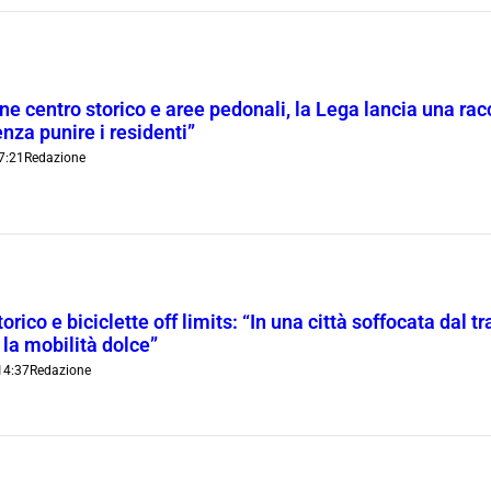
ne centro storico e aree pedonali, la Lega lancia una racc
nza punire i residenti”
7:21
Redazione
orico e biciclette off limits: “In una città soffocata dal t
 la mobilità dolce”
14:37
Redazione