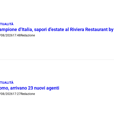
TUALITÀ
mpione d’Italia, sapori d’estate al Riviera Restaurant b
/08/2026
17:48
Redazione
TUALITÀ
omo, arrivano 23 nuovi agenti
/08/2026
17:27
Redazione