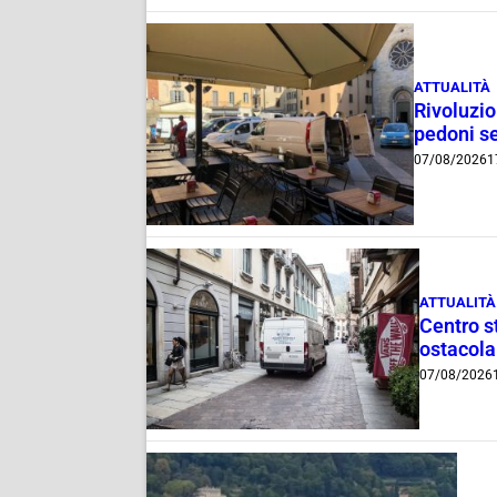
ATTUALITÀ
Rivoluzio
pedoni se
07/08/2026
1
ATTUALITÀ
Centro st
ostacola
07/08/2026