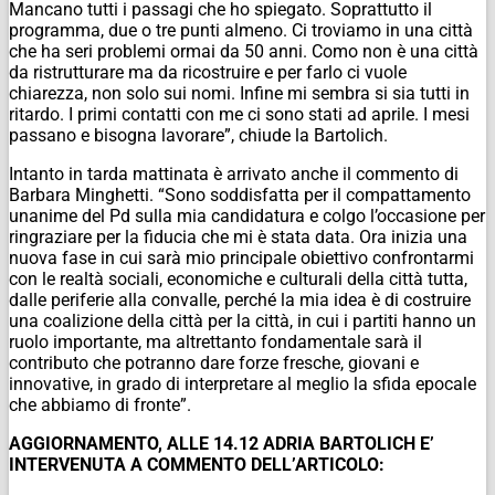
Mancano tutti i passagi che ho spiegato. Soprattutto il
programma, due o tre punti almeno. Ci troviamo in una città
che ha seri problemi ormai da 50 anni. Como non è una città
da ristrutturare ma da ricostruire e per farlo ci vuole
chiarezza, non solo sui nomi. Infine mi sembra si sia tutti in
ritardo. I primi contatti con me ci sono stati ad aprile. I mesi
passano e bisogna lavorare”, chiude la Bartolich.
Intanto in tarda mattinata è arrivato anche il commento di
Barbara Minghetti. “Sono soddisfatta per il compattamento
unanime del Pd sulla mia candidatura e colgo l’occasione per
ringraziare per la fiducia che mi è stata data. Ora inizia una
nuova fase in cui sarà mio principale obiettivo confrontarmi
con le realtà sociali, economiche e culturali della città tutta,
dalle periferie alla convalle, perché la mia idea è di costruire
una coalizione della città per la città, in cui i partiti hanno un
ruolo importante, ma altrettanto fondamentale sarà il
contributo che potranno dare forze fresche, giovani e
innovative, in grado di interpretare al meglio la sfida epocale
che abbiamo di fronte”.
AGGIORNAMENTO, ALLE 14.12 ADRIA BARTOLICH E’
INTERVENUTA A COMMENTO DELL’ARTICOLO: