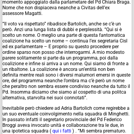
momento appoggiato dalla parlametare del Pd Chiara Braga.
Nome che non dispiaceva neanche a Civitas dell’ex
assessore Magatti.
“Il voto va rispettato” ribadisce Bartolich, anche se c’è un
però. Anzi una lunga lista di dubbi e perplessità. “Qui si è
scelto un nome. O meglio una parte di questa fantomatica
coalizione ha scelto un nome – continua l’ex segretaria Cisl
ed ex parlamentare – E proprio su questo procedere per
ordine sparso non posso che interrogarmi. A mio modesto
parere solitamente si parte da un programma, poi dalla
coalizione e infine si arriva a un nome. Qui siamo di fronte a
un ribaltone. La coalizione è ancora un’entità non ben
definita mentre reali sono i diversi malumori emersi in queste
ore, del programma neanche l’ombra ma c’è però un nome
che peraltro non sembra essere condiviso neanche da tutto il
Pd. Insomma diciamo che siamo al cospetto di una politca
alternativa, starvolta nei suoi connotati”.
Inevitabile però chiedere ad Adria Bartolich come regirebbe a
un suo eventuale coinvolgimento nella squadra di Minghetti.
In passato infatti il segretario provinciale del Pd Federico
Broggi aveva invocato unità e collaborazione tra le due, in
una ipotetica squadra (
qui i fatti
) . “Mi sembra prematuro.