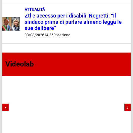
ATTUALITÀ
Ztl e accesso per i disabili, Negretti. “Il
sindaco prima di parlare almeno legga le
sue delibere”
08/08/2026
14:36
Redazione
Videolab
‹
›