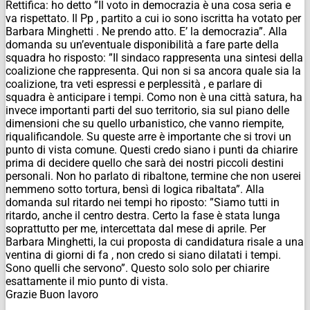
Rettifica: ho detto ”Il voto in democrazia è una cosa seria e
va rispettato. Il Pp , partito a cui io sono iscritta ha votato per
Barbara Minghetti . Ne prendo atto. E’ la democrazia”. Alla
domanda su un’eventuale disponibilità a fare parte della
squadra ho risposto: ”Il sindaco rappresenta una sintesi della
coalizione che rappresenta. Qui non si sa ancora quale sia la
coalizione, tra veti espressi e perplessità , e parlare di
squadra è anticipare i tempi. Como non è una città satura, ha
invece importanti parti del suo territorio, sia sul piano delle
dimensioni che su quello urbanistico, che vanno riempite,
riqualificandole. Su queste arre è importante che si trovi un
punto di vista comune. Questi credo siano i punti da chiarire
prima di decidere quello che sarà dei nostri piccoli destini
personali. Non ho parlato di ribaltone, termine che non userei
nemmeno sotto tortura, bensì di logica ribaltata”. Alla
domanda sul ritardo nei tempi ho riposto: ”Siamo tutti in
ritardo, anche il centro destra. Certo la fase è stata lunga
soprattutto per me, intercettata dal mese di aprile. Per
Barbara Minghetti, la cui proposta di candidatura risale a una
ventina di giorni di fa , non credo si siano dilatati i tempi.
Sono quelli che servono”. Questo solo solo per chiarire
esattamente il mio punto di vista.
Grazie Buon lavoro