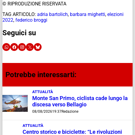
© RIPRODUZIONE RISERVATA
TAG ARTICOLO:
adria bartolich
,
barbara mighetti
,
elezioni
2022
,
federico broggi
Seguici su
Potrebbe interessarti:
ATTUALITÀ
Monte San Primo, ciclista cade lungo la
discesa verso Bellagio
08/08/2026
19:37
Redazione
ATTUALITÀ
Centro storico e biciclette: “Le rivoluzioni