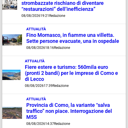
strombazzate rischiano di diventare
“restaurazioni” dell’inefficienza”
08/08/2026
19:21
Redazione
ATTUALITÀ
Fino Mornasco, in fiamme una villetta.
Sette persone evacuate, una in ospedale
08/08/2026
18:16
Redazione
ATTUALITÀ
Fiere estere e turismo: 560mila euro
(pronti 2 bandi) per le imprese di Como e
di Lecco
08/08/2026
17:39
Redazione
ATTUALITÀ
Provincia di Como, la variante “salva
traffico” non piace. Interrogazione del
M5S
08/08/2026
14:37
Redazione