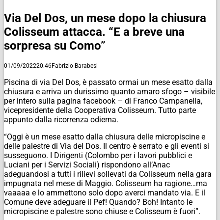
Via Del Dos, un mese dopo la chiusura
Colisseum attacca. “E a breve una
sorpresa su Como”
01/09/2022
20:46
Fabrizio Barabesi
Piscina di via Del Dos, è passato ormai un mese esatto dalla
chiusura e arriva un durissimo quanto amaro sfogo – visibile
per intero sulla pagina facebook – di Franco Campanella,
vicepresidente della Cooperativa Colisseum. Tutto parte
appunto dalla ricorrenza odierna.
“Oggi è un mese esatto dalla chiusura delle micropiscine e
delle palestre di Via del Dos. Il centro è serrato e gli eventi si
susseguono. I Dirigenti (Colombo per i lavori pubblici e
Luciani per i Servizi Sociali) rispondono all’Anac
adeguandosi a tutti i rilievi sollevati da Colisseum nella gara
impugnata nel mese di Maggio. Colisseum ha ragione…ma
vaaaaa e lo ammettono solo dopo averci mandato via. E il
Comune deve adeguare il Pef! Quando? Boh! Intanto le
micropiscine e palestre sono chiuse e Colisseum è fuori”.