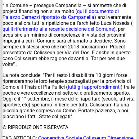
“In Comune – prosegue Campanella – si ammette che di
project financing non si sa molto (
qui il documento di
Palazzo Cernezzi riportato da Campanella)
anzi veramente
poco e allora tutti a ripetizione dall’architetto Luca Noseda (
qui il riferimento alla recente decisione del Comune)
, per
acquisire un minimo di competenze in vista dei prossimi
impegni a cui il Comune sarà chiamato a decidere. Sono
sempre gli stessi però che nel 2018 bocciarono il Project
presentato da Colisseun per Via del Dos. E anche in questo
caso Colisseum ebbe ragione davanti al Tar per ben due
volte” .
La nota conclude: “Per il resto i disabili tra 10 giorni forse
riprenderanno le loro terapie sparpagliati per la provincia di
Como e il Thais di Pia Pullici (
tutti gli approfondimenti)
tra le
poche e vere eccellenze nel settore, è praticamente sparito.
Oggi è il 1° settembre, il mese delle riaperture (scuole, attività
sportive, etc) speriamo in bene per tutti. Colisseum ha una
piccola grande sorpresa su Como. Portate pazienza, a noi
piacciano i fatti. State collegati”.
© RIPRODUZIONE RISERVATA
TAG ARTICOLO:
Cooperativa Sociale Colisseum Dimensione