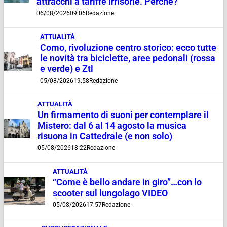
attracchi a tariffe irrisorie. Perché?”
06/08/2026
09:06
Redazione
ATTUALITÀ
Como, rivoluzione centro storico: ecco tutte
le novità tra biciclette, aree pedonali (rossa
e verde) e Ztl
05/08/2026
19:58
Redazione
ATTUALITÀ
Un firmamento di suoni per contemplare il
Mistero: dal 6 al 14 agosto la musica
risuona in Cattedrale (e non solo)
05/08/2026
18:22
Redazione
ATTUALITÀ
“Come è bello andare in giro”…con lo
scooter sul lungolago VIDEO
05/08/2026
17:57
Redazione