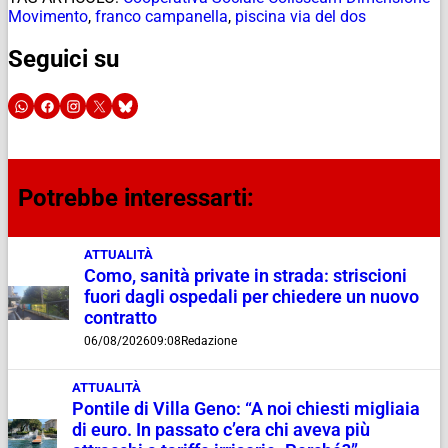
Movimento
,
franco campanella
,
piscina via del dos
Seguici su
Potrebbe interessarti:
ATTUALITÀ
Como, sanità private in strada: striscioni
fuori dagli ospedali per chiedere un nuovo
contratto
06/08/2026
09:08
Redazione
ATTUALITÀ
Pontile di Villa Geno: “A noi chiesti migliaia
di euro. In passato c’era chi aveva più