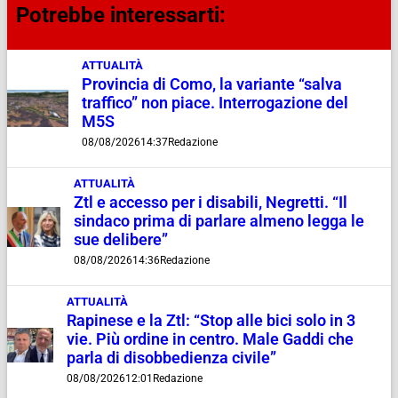
Potrebbe interessarti:
ATTUALITÀ
Provincia di Como, la variante “salva
traffico” non piace. Interrogazione del
M5S
08/08/2026
14:37
Redazione
ATTUALITÀ
Ztl e accesso per i disabili, Negretti. “Il
sindaco prima di parlare almeno legga le
sue delibere”
08/08/2026
14:36
Redazione
ATTUALITÀ
Rapinese e la Ztl: “Stop alle bici solo in 3
vie. Più ordine in centro. Male Gaddi che
parla di disobbedienza civile”
08/08/2026
12:01
Redazione