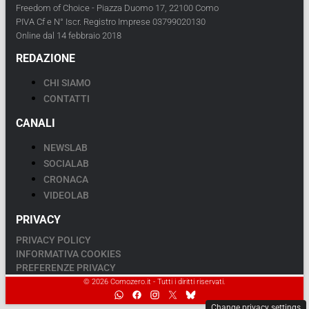
Freedom of Choice - Piazza Duomo 17, 22100 Como
PIVA Cf e N° Iscr. Registro Imprese 03799020130
Online dal 14 febbraio 2018
REDAZIONE
CHI SIAMO
CONTATTI
CANALI
NEWSLAB
SOCIALAB
CRONACA
VIDEOLAB
PRIVACY
PRIVACY POLICY
INFORMATIVA COOKIES
PREFERENZE PRIVACY
© 2026 Comozero.it - Tutti i diritti riservati.
Change privacy settings