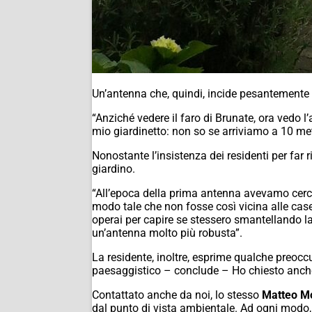
Un’antenna che, quindi, incide pesantemente s
“Anziché vedere il faro di Brunate, ora vedo l’
mio giardinetto: non so se arriviamo a 10 met
Nonostante l’insistenza dei residenti per far r
giardino.
“All’epoca della prima antenna avevamo cercat
modo tale che non fosse così vicina alle case 
operai per capire se stessero smantellando 
un’antenna molto più robusta”.
La residente, inoltre, esprime qualche preocc
paesaggistico – conclude – Ho chiesto anche 
Contattato anche da noi, lo stesso
Matteo Mo
dal punto di vista ambientale. Ad ogni modo, p