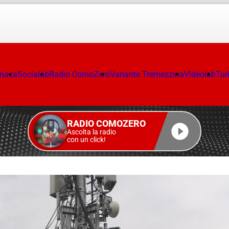
onaca
Socialab
Radio ComoZero
Variante Tremezzina
Videolab
Tur
RADIO COMOZERO
Ascolta la radio
con un click!