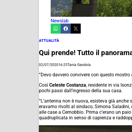
Newslab
ATTUALITÀ
Qui prende! Tutto il panorama,
02/07/2020
16:25
Tania Gandola
“Devo davvero convivere con questo mostro a 
Così
Celeste Costanza
, residente in via Ison
pochi passi dall’ingresso della sua casa.
“L’antenna non è nuova, esisteva già anche s
eravamo rivolti al sindaco, Simona Saladini,
alle case a Cernobbio. Prima c’erano un paio 
quadruplicata in senso di capienza e raddopp