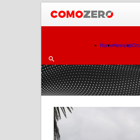
Home
Newslab
Cr