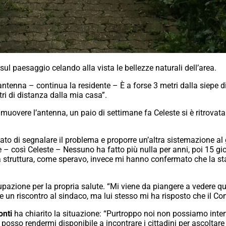
ul paesaggio celando alla vista le bellezze naturali dell’area.
antenna – continua la residente – È a forse 3 metri dalla siepe di 
ri di distanza dalla mia casa”.
imuovere l’antenna, un paio di settimane fa Celeste si è ritrovata 
o di segnalare il problema e proporre un’altra sistemazione al g
– così Celeste – Nessuno ha fatto più nulla per anni, poi 15 giorni
la struttura, come speravo, invece mi hanno confermato che la 
upazione per la propria salute. “Mi viene da piangere a vedere qu
un riscontro al sindaco, ma lui stesso mi ha risposto che il Co
nti
ha chiarito la situazione: “Purtroppo noi non possiamo inter
osso rendermi disponibile a incontrare i cittadini per ascoltare 