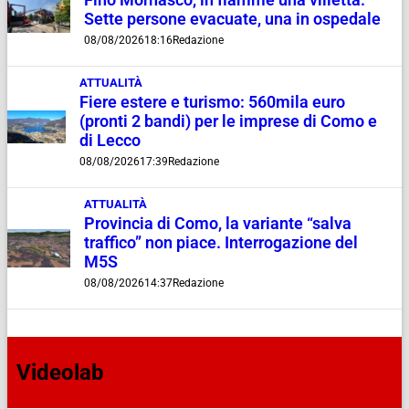
Fino Mornasco, in fiamme una villetta.
Sette persone evacuate, una in ospedale
08/08/2026
18:16
Redazione
ATTUALITÀ
Fiere estere e turismo: 560mila euro
(pronti 2 bandi) per le imprese di Como e
di Lecco
08/08/2026
17:39
Redazione
ATTUALITÀ
Provincia di Como, la variante “salva
traffico” non piace. Interrogazione del
M5S
08/08/2026
14:37
Redazione
Videolab