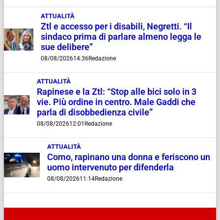
ATTUALITÀ
Ztl e accesso per i disabili, Negretti. “Il
sindaco prima di parlare almeno legga le
sue delibere”
08/08/2026
14:36
Redazione
ATTUALITÀ
Rapinese e la Ztl: “Stop alle bici solo in 3
vie. Più ordine in centro. Male Gaddi che
parla di disobbedienza civile”
08/08/2026
12:01
Redazione
ATTUALITÀ
Como, rapinano una donna e feriscono un
uomo intervenuto per difenderla
08/08/2026
11:14
Redazione