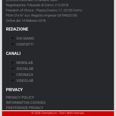
Registrazione Tribunale di Como: n°2/2018
Freedom of Choice - Piazza Duomo 17, 22100 Como
PIVA Cf e N° Iscr. Registro Imprese 03799020130
Online dal 14 febbraio 2018
REDAZIONE
CHI SIAMO
CONTATTI
CANALI
NEWSLAB
SOCIALAB
CRONACA
VIDEOLAB
PRIVACY
PRIVACY POLICY
INFORMATIVA COOKIES
PREFERENZE PRIVACY
© 2026 Comozero.it - Tutti i diritti riservati.