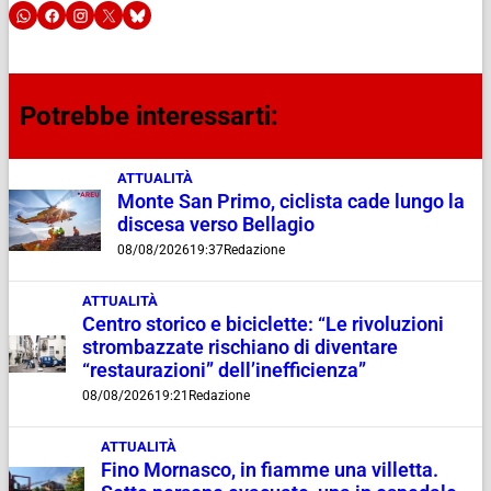
Potrebbe interessarti:
ATTUALITÀ
Monte San Primo, ciclista cade lungo la
discesa verso Bellagio
08/08/2026
19:37
Redazione
ATTUALITÀ
Centro storico e biciclette: “Le rivoluzioni
strombazzate rischiano di diventare
“restaurazioni” dell’inefficienza”
08/08/2026
19:21
Redazione
ATTUALITÀ
Fino Mornasco, in fiamme una villetta.