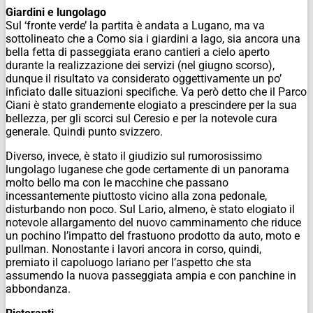
Giardini e lungolago
Sul ‘fronte verde’ la partita è andata a Lugano, ma va
sottolineato che a Como sia i giardini a lago, sia ancora una
bella fetta di passeggiata erano cantieri a cielo aperto
durante la realizzazione dei servizi (nel giugno scorso),
dunque il risultato va considerato oggettivamente un po’
inficiato dalle situazioni specifiche. Va però detto che il Parco
Ciani è stato grandemente elogiato a prescindere per la sua
bellezza, per gli scorci sul Ceresio e per la notevole cura
generale. Quindi punto svizzero.
Diverso, invece, è stato il giudizio sul rumorosissimo
lungolago luganese che gode certamente di un panorama
molto bello ma con le macchine che passano
incessantemente piuttosto vicino alla zona pedonale,
disturbando non poco. Sul Lario, almeno, è stato elogiato il
notevole allargamento del nuovo camminamento che riduce
un pochino l’impatto del frastuono prodotto da auto, moto e
pullman. Nonostante i lavori ancora in corso, quindi,
premiato il capoluogo lariano per l’aspetto che sta
assumendo la nuova passeggiata ampia e con panchine in
abbondanza.