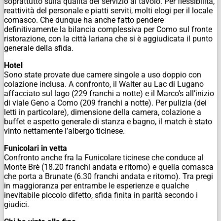
soprattutto sulla qualità del servizio al tavolo. Per flessibilità,
reattività del personale e piatti serviti, molti elogi per il locale
comasco. Che dunque ha anche fatto pendere
definitivamente la bilancia complessiva per Como sul fronte
ristorazione, con la città lariana che si è aggiudicata il punto
generale della sfida.
Hotel
Sono state provate due camere singole a uso doppio con
colazione inclusa. A confronto, il Walter au Lac di Lugano
affacciato sul lago (229 franchi a notte) e il Marco’s all’inizio
di viale Geno a Como (209 franchi a notte). Per pulizia (dei
letti in particolare), dimensione della camera, colazione a
buffet e aspetto generale di stanza e bagno, il match è stato
vinto nettamente l’albergo ticinese.
Funicolari in vetta
Confronto anche fra la Funicolare ticinese che conduce al
Monte Brè (18.20 franchi andata e ritorno) e quella comasca
che porta a Brunate (6.30 franchi andata e ritorno). Tra pregi
in maggioranza per entrambe le esperienze e qualche
inevitabile piccolo difetto, sfida finita in parità secondo i
giudici.