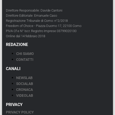
Direttore Responsabile: Davide Cantoni
Direttore Editoriale: Emanuele Caso
Registrazione Tribunale di Como: n°2/2018
Freedom of Choice - Piazza Duomo 17, 22100 Como
PIVA Cf e N° Iscr. Registro Imprese 03799020130
Online dal 14 febbraio 2018
REDAZIONE
CHI SIAMO
CONTATTI
CANALI
NEWSLAB
SOCIALAB
CRONACA
VIDEOLAB
PRIVACY
PRIVACY POLICY