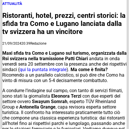
ATTUALITÀ
Ristoranti, hotel, prezzi, centri storici: la
sfida tra Como e Lugano lanciata dalla
tv svizzera ha un vincitore
21/09/2024
20:39
Redazione
Maxi sfida tra Como e Lugano sul turismo, organizzata dalla
Rsi svizzera nella tramissione Patti Chiari
andata in onda
venerdì sera 20 settembre con la presenza anche dei rispettivi
sindaci (
qui la puntata integrale
).
Ma come è finita?
Ricorrendo a un parallelo calcistico, si può dire che Como ha
vinto di misura con un 5-4 decisamente combattuto.
A condurre l’indagine sul campo, con tanto di servizi filmati,
sono stati la giornalista
Eleonora Terzi
con due esperti del
settore ovvero
Swayum Somrah
, esperto TÜV Rheinland
Group e
Antonella Grange
, capa revisora esperta settore
turistica. Il confronto ha interessato praticamente tutto ciò
che compone una classica esperienza turistica: dai ristoranti
all’hotel fino ai rispettivi parchi e lungolago, passando anche
per le stazioni ferroviarie e le funicolari. Vediamo dunque nel