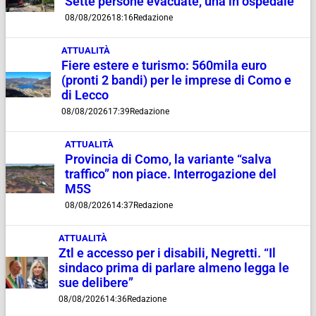
Sette persone evacuate, una in ospedale
08/08/2026
18:16
Redazione
ATTUALITÀ
Fiere estere e turismo: 560mila euro
(pronti 2 bandi) per le imprese di Como e
di Lecco
08/08/2026
17:39
Redazione
ATTUALITÀ
Provincia di Como, la variante “salva
traffico” non piace. Interrogazione del
M5S
08/08/2026
14:37
Redazione
ATTUALITÀ
Ztl e accesso per i disabili, Negretti. “Il
sindaco prima di parlare almeno legga le
sue delibere”
08/08/2026
14:36
Redazione