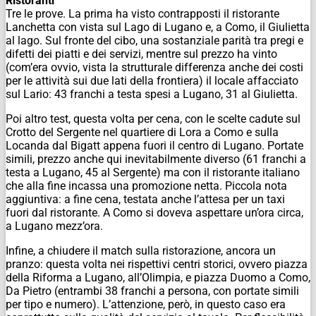
Ristoranti
Tre le prove. La prima ha visto contrapposti il ristorante
Lanchetta con vista sul Lago di Lugano e, a Como, il Giulietta
al lago. Sul fronte del cibo, una sostanziale parità tra pregi e
difetti dei piatti e dei servizi, mentre sul prezzo ha vinto
(com’era ovvio, vista la strutturale differenza anche dei costi
per le attività sui due lati della frontiera) il locale affacciato
sul Lario: 43 franchi a testa spesi a Lugano, 31 al Giulietta.
Poi altro test, questa volta per cena, con le scelte cadute sul
Crotto del Sergente nel quartiere di Lora a Como e sulla
Locanda dal Bigatt appena fuori il centro di Lugano. Portate
simili, prezzo anche qui inevitabilmente diverso (61 franchi a
testa a Lugano, 45 al Sergente) ma con il ristorante italiano
che alla fine incassa una promozione netta. Piccola nota
aggiuntiva: a fine cena, testata anche l’attesa per un taxi
fuori dal ristorante. A Como si doveva aspettare un’ora circa,
a Lugano mezz’ora.
Infine, a chiudere il match sulla ristorazione, ancora un
pranzo: questa volta nei rispettivi centri storici, ovvero piazza
della Riforma a Lugano, all’Olimpia, e piazza Duomo a Como,
Da Pietro (entrambi 38 franchi a persona, con portate simili
per tipo e numero). L’attenzione, però, in questo caso era