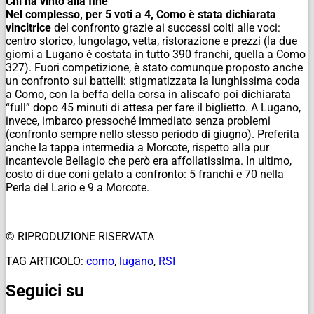
Chi ha vinto alla fine
Nel complesso, per 5 voti a 4, Como è stata dichiarata
vincitrice
del confronto grazie ai successi colti alle voci:
centro storico, lungolago, vetta, ristorazione e prezzi (la due
giorni a Lugano è costata in tutto 390 franchi, quella a Como
327). Fuori competizione, è stato comunque proposto anche
un confronto sui battelli: stigmatizzata la lunghissima coda
a Como, con la beffa della corsa in aliscafo poi dichiarata
“full” dopo 45 minuti di attesa per fare il biglietto. A Lugano,
invece, imbarco pressoché immediato senza problemi
(confronto sempre nello stesso periodo di giugno). Preferita
anche la tappa intermedia a Morcote, rispetto alla pur
incantevole Bellagio che però era affollatissima. In ultimo,
costo di due coni gelato a confronto: 5 franchi e 70 nella
Perla del Lario e 9 a Morcote.
© RIPRODUZIONE RISERVATA
TAG ARTICOLO:
como
,
lugano
,
RSI
Seguici su