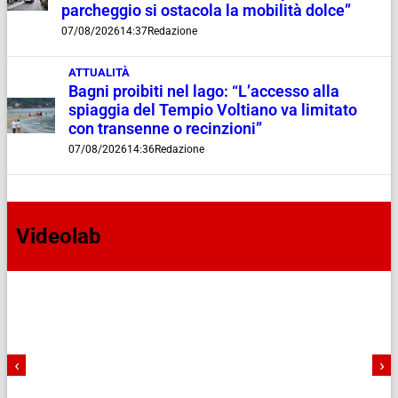
parcheggio si ostacola la mobilità dolce”
07/08/2026
14:37
Redazione
ATTUALITÀ
Bagni proibiti nel lago: “L’accesso alla
spiaggia del Tempio Voltiano va limitato
con transenne o recinzioni”
07/08/2026
14:36
Redazione
Videolab
‹
›