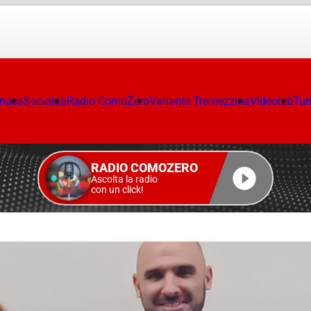
onaca
Socialab
Radio ComoZero
Variante Tremezzina
Videolab
Tur
RADIO COMOZERO
Ascolta la radio
con un click!