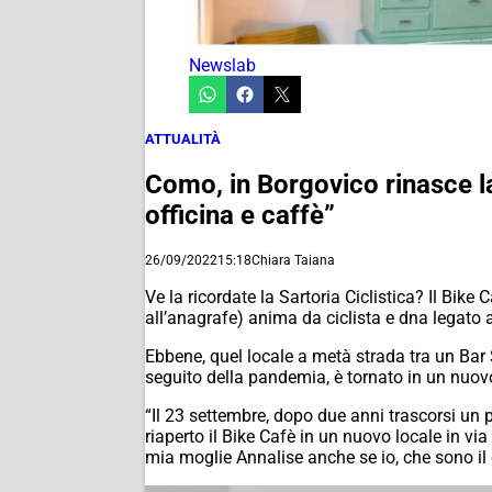
Newslab
ATTUALITÀ
Como, in Borgovico rinasce la
officina e caffè”
26/09/2022
15:18
Chiara Taiana
Ve la ricordate la Sartoria Ciclistica? Il Bik
all’anagrafe) anima da ciclista e dna legat
Ebbene, quel locale a metà strada tra un Bar 
seguito della pandemia, è tornato in un nuovo
“Il 23 settembre, dopo due anni trascorsi un 
riaperto il Bike Cafè in un nuovo locale in v
mia moglie Annalise anche se io, che sono il 