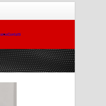
ismo
Contatti