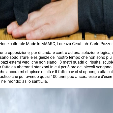
zione culturale Made In MAARC, Lorenza Ceruti ph: Carlo Pozzon
 una opposizione, pur di andare contro ad una soluzione logica, 
ano soddisfare le esigenze del nostro tempo che non sono piu q
azi esterni verdi che non siano i 3 metri quadri di risulta, scuole
 fatte da aberranti stanzoni in cui per 8 ore dei piccoli vengono
che ancora mi stupisce di più è il fatto che ci si opponga alla 
olastico che pur avendo quasi 100 anni può ancora essere d’ese
o nel mondo: asilo sant’Elia.