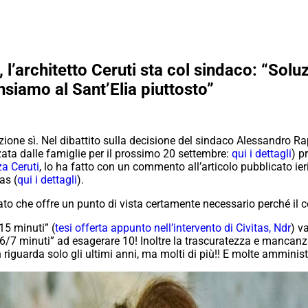
’architetto Ceruti sta col sindaco: “Solu
siamo al Sant’Elia piuttosto”
ione sì. Nel dibattito sulla decisione del sindaco Alessandro Rap
ta dalle famiglie per il prossimo 20 settembre:
qui i dettagli
) p
a Ceruti
, lo ha fatto con un commento all’articolo pubblicato i
as (
qui i dettagli
).
ato che offre un punto di vista certamente necessario perché il 
 15 minuti” (
tesi offerta appunto nell’intervento di Civitas, Ndr
) v
i 6/7 minuti” ad esagerare 10! Inoltre la trascuratezza e mancanz
riguarda solo gli ultimi anni, ma molti di più!! E molte amministr