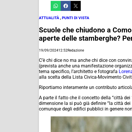
ATTUALITÀ
,
PUNTI DI VISTA
Scuole che chiudono a Como, l
aperte delle stamberghe? Pen
19/09/2024
12:52
Redazione
C’è chi dice no ma anche chi dice con convinz
(prevista anche una manifestazione organizza
tema specifico, l’architetto e fotografa
Lorenz
alla scelta della Lista Civica-Movimento Civit
Riportiamo interamente un contributo articol
A parte il fatto che il concetto della “città dei
dimensione la si può già definire “la città de
comunque degli edifici pubblici in genere non 