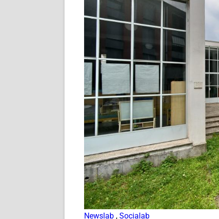
Newslab
,
Socialab