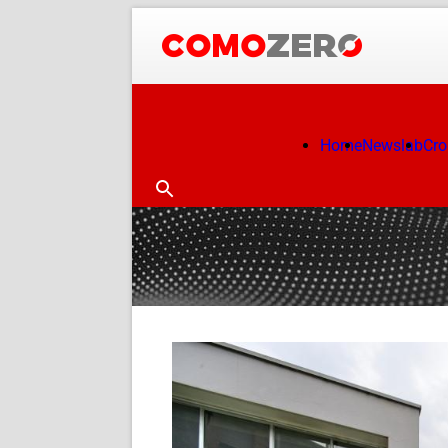
Home
Newslab
Cr