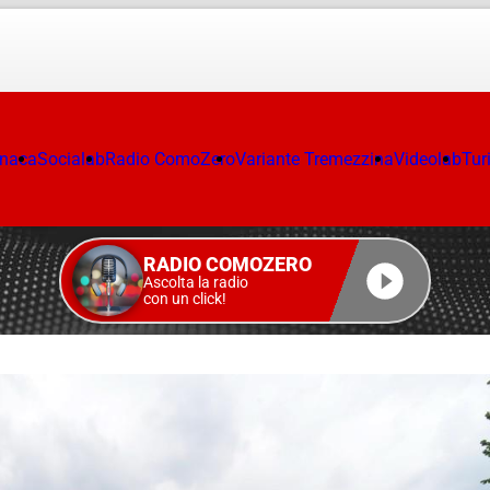
onaca
Socialab
Radio ComoZero
Variante Tremezzina
Videolab
Tur
RADIO COMOZERO
Ascolta la radio
con un click!