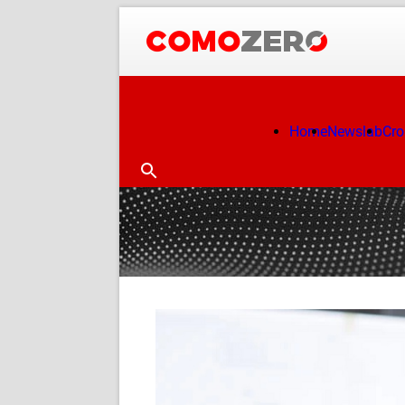
Home
Newslab
Cr