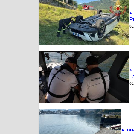
AT
Pr
06
AT
La
06
ATTUA