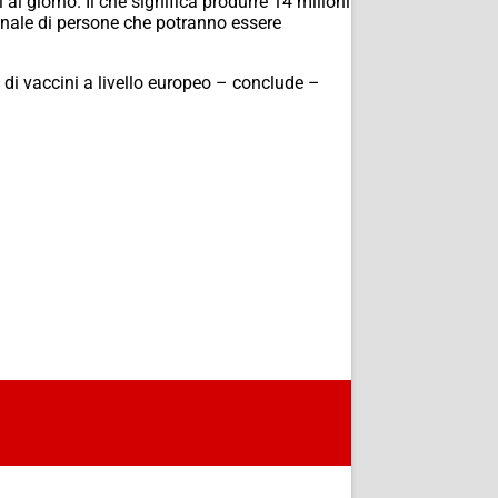
al giorno. Il che significa produrre 14 milioni
onale di persone che potranno essere
di vaccini a livello europeo – conclude –