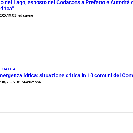
lo del Lago, esposto del Codacons a Prefetto e Autorità d
idrica”
2026
19:02
Redazione
TUALITÀ
mergenza idrica: situazione critica in 10 comuni del Co
/08/2026
18:15
Redazione