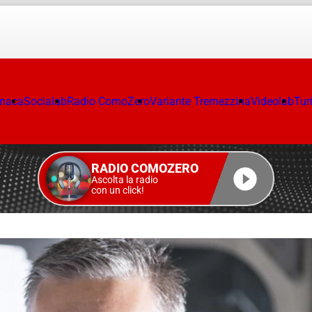
onaca
Socialab
Radio ComoZero
Variante Tremezzina
Videolab
Tur
RADIO COMOZERO
Ascolta la radio
con un click!