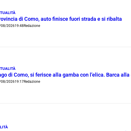
TUALITÀ
ovincia di Como, auto finisce fuori strada e si ribalta
/08/2026
19:48
Redazione
TUALITÀ
go di Como, si ferisce alla gamba con l’elica. Barca all
/08/2026
19:17
Redazione
LITÀ