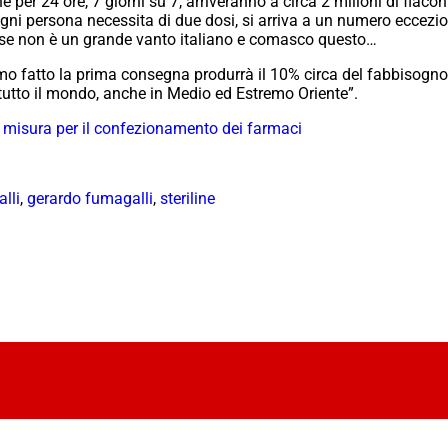
er 24 ore, 7 giorni su 7, arriveranno a circa 2 milioni di flaconi 
ogni persona necessita di due dosi, si arriva a un numero eccezi
 E se non è un grande vanto italiano e comasco questo…
o fatto la prima consegna produrrà il 10% circa del fabbisogno 
tutto il mondo, anche in Medio ed Estremo Oriente”.
u misura per il confezionamento dei farmaci
lli
,
gerardo fumagalli
,
steriline