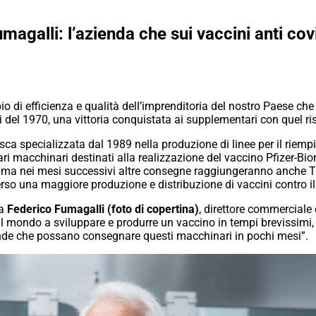
magalli: l’azienda che sui vaccini anti cov
io di efficienza e qualità dell’imprenditoria del nostro Paese c
i del 1970, una vittoria conquistata ai supplementari con quel risu
ca specializzata dal 1989 nella produzione di linee per il riempim
vari macchinari destinati alla realizzazione del vaccino Pfizer-
1 ma nei mesi successivi altre consegne raggiungeranno anche Tu
verso una maggiore produzione e distribuzione di vaccini contro il
ga
Federico Fumagalli (foto di copertina)
, direttore commerciale 
 il mondo a sviluppare e produrre un vaccino in tempi brevissimi,
nde che possano consegnare questi macchinari in pochi mesi”.