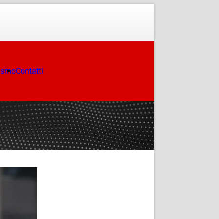
ismo
Contatti