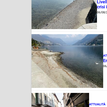
Livel
crisi 
06/08/
AT
E
06
ATTUALITÀ