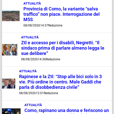
ATTUALITÀ
Provincia di Como, la variante “salva
traffico” non piace. Interrogazione del
M5S
08/08/2026
14:37
Redazione
ATTUALITÀ
Ztl e accesso per i disabili, Negretti. “Il
sindaco prima di parlare almeno legga le
sue delibere”
08/08/2026
14:36
Redazione
ATTUALITÀ
Rapinese e la Ztl: “Stop alle bici solo in 3
vie. Più ordine in centro. Male Gaddi che
parla di disobbedienza civile”
08/08/2026
12:01
Redazione
ATTUALITÀ
Como, rapinano una donna e feriscono un