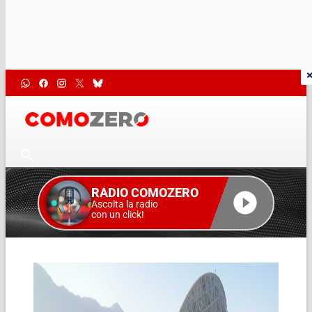
RADIO COMOZERO
Ascolta la radio
con un click!