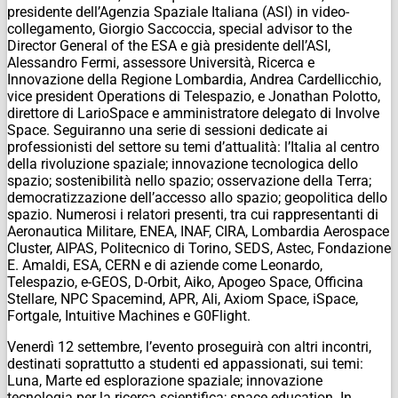
presidente dell’Agenzia Spaziale Italiana (ASI) in video-
collegamento, Giorgio Saccoccia, special advisor to the
Director General of the ESA e già presidente dell’ASI,
Alessandro Fermi, assessore Università, Ricerca e
Innovazione della Regione Lombardia, Andrea Cardellicchio,
vice president Operations di Telespazio, e Jonathan Polotto,
direttore di LarioSpace e amministratore delegato di Involve
Space. Seguiranno una serie di sessioni dedicate ai
professionisti del settore su temi d’attualità: l’Italia al centro
della rivoluzione spaziale; innovazione tecnologica dello
spazio; sostenibilità nello spazio; osservazione della Terra;
democratizzazione dell’accesso allo spazio; geopolitica dello
spazio. Numerosi i relatori presenti, tra cui rappresentanti di
Aeronautica Militare, ENEA, INAF, CIRA, Lombardia Aerospace
Cluster, AIPAS, Politecnico di Torino, SEDS, Astec, Fondazione
E. Amaldi, ESA, CERN e di aziende come Leonardo,
Telespazio, e-GEOS, D-Orbit, Aiko, Apogeo Space, Officina
Stellare, NPC Spacemind, APR, Ali, Axiom Space, iSpace,
Fortgale, Intuitive Machines e G0Flight.
Venerdì 12 settembre, l’evento proseguirà con altri incontri,
destinati soprattutto a studenti ed appassionati, sui temi:
Luna, Marte ed esplorazione spaziale; innovazione
tecnologia per la ricerca scientifica; space education. In