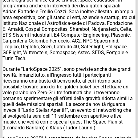
programma anche gli interventi dei divulgatori spaziali
Adrian Fartade e Emilio Cozzi. Sarà inoltre allestita un’ampia
area espositiva, con gli stand di enti, aziende e startup, tra cui
Istituto Nazionale di Astrofisica-sede di Padova, Fondazione
E. Amaldi, Cospal Composites, Sharebot, Nurjanatech, Celte,
ETS Sistemi Industriali, E4 Computer Engineering, Plasonic,
Carpenteria Colombo Ferruccio, AC2, NPC Spacemind,
Tropico, Deplotic, Scen, Latitudo 40, Satenlight, Polispace,
G0Flight, Wittenstein, Somaspace, Astec, SEDS, Fortgale e
Turin Tech.
Durante “LarioSpace 2025”, sono previste anche due grandi
novità. Innanzitutto, all’ingresso tutti i partecipanti
riceveranno una busta di benvenuto, al cui interno sarà
possibile trovare uno dei tre golden ticket per effettuare un
volo parabolico Zero-G: i tre fortunati che li troveranno
potranno sperimentare gli effetti della gravità ridotta simili a
quelli delle missioni spaziali. La seconda novità riguarda
invece il “Lario Stellar Aperitif”, un evento di networking che
si svolgerà la sera dell’11 settembre con aperitivo e live
music, che vedrà come special guest The Space Pianist
(Leonardo Barilaro) e Klaus (Tudor Laurini).