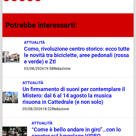
Potrebbe interessarti:
ATTUALITÀ
Como, rivoluzione centro storico: ecco tutte
le novità tra biciclette, aree pedonali (rossa
e verde) e Ztl
05/08/2026
19:58
Redazione
ATTUALITÀ
Un firmamento di suoni per contemplare il
Mistero: dal 6 al 14 agosto la musica
risuona in Cattedrale (e non solo)
05/08/2026
18:22
Redazione
ATTUALITÀ
“Come è bello andare in giro”…con lo
scooter sul lungolago VIDEO