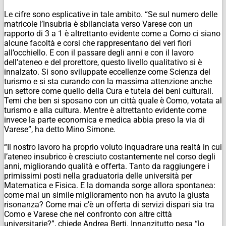
Le cifre sono esplicative in tale ambito. “Se sul numero delle
matricole l’Insubria è sbilanciata verso Varese con un
rapporto di 3 a 1 è altrettanto evidente come a Como ci siano
alcune facoltà e corsi che rappresentano dei veri fiori
all’occhiello. E con il passare degli anni e con il lavoro
dell’ateneo e del prorettore, questo livello qualitativo si è
innalzato. Si sono sviluppate eccellenze come Scienza del
turismo e si sta curando con la massima attenzione anche
un settore come quello della Cura e tutela dei beni culturali.
Temi che ben si sposano con un città quale è Como, votata al
turismo e alla cultura. Mentre è altrettanto evidente come
invece la parte economica e medica abbia preso la via di
Varese”, ha detto Mino Simone.
“Il nostro lavoro ha proprio voluto inquadrare una realtà in cui
l’ateneo insubrico è cresciuto costantemente nel corso degli
anni, migliorando qualità e offerta. Tanto da raggiungere i
primissimi posti nella graduatoria delle università per
Matematica e Fisica. E la domanda sorge allora spontanea:
come mai un simile miglioramento non ha avuto la giusta
risonanza? Come mai c’è un offerta di servizi dispari sia tra
Como e Varese che nel confronto con altre città
universitarie?”, chiede Andrea Berti. Innanzitutto pesa “lo