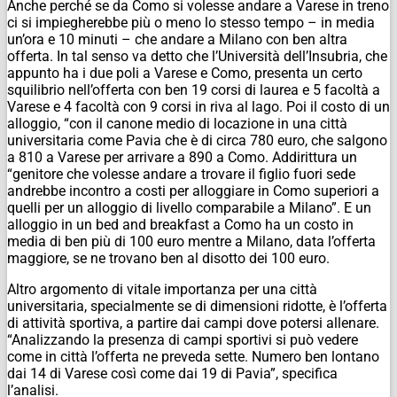
Anche perché se da Como si volesse andare a Varese in treno
ci si impiegherebbe più o meno lo stesso tempo – in media
un’ora e 10 minuti – che andare a Milano con ben altra
offerta. In tal senso va detto che l’Università dell’Insubria, che
appunto ha i due poli a Varese e Como, presenta un certo
squilibrio nell’offerta con ben 19 corsi di laurea e 5 facoltà a
Varese e 4 facoltà con 9 corsi in riva al lago. Poi il costo di un
alloggio, “con il canone medio di locazione in una città
universitaria come Pavia che è di circa 780 euro, che salgono
a 810 a Varese per arrivare a 890 a Como. Addirittura un
“genitore che volesse andare a trovare il figlio fuori sede
andrebbe incontro a costi per alloggiare in Como superiori a
quelli per un alloggio di livello comparabile a Milano”. E un
alloggio in un bed and breakfast a Como ha un costo in
media di ben più di 100 euro mentre a Milano, data l’offerta
maggiore, se ne trovano ben al disotto dei 100 euro.
Altro argomento di vitale importanza per una città
universitaria, specialmente se di dimensioni ridotte, è l’offerta
di attività sportiva, a partire dai campi dove potersi allenare.
“Analizzando la presenza di campi sportivi si può vedere
come in città l’offerta ne preveda sette. Numero ben lontano
dai 14 di Varese così come dai 19 di Pavia”, specifica
l’analisi.