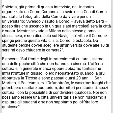
Spietata, già prima di questa intervista, nell’incontro
organizzato da Como Comune alla sede della Cna di Como,
era stata la fotografia della Como da vivere per un
universitario: “Avendo vissuto a Como – aveva detto Berti –
posso dire che uscendo in un qualsiasi mercoledì sera la città
è vuota. Mentre se vado a Milano nello stesso giorno, la
stessa sera, e non dico solo sui Navigli, c’è vita e il Comune
spinge perché questa vita ci sia. Como la ostacola. Da
studente perché dovrei scegliere un’università dove alle 10 di
sera mi devo chiudere in camera?”.
E ancora: “Sul fronte degli intrattenimenti culturali, siamo
una delle poche città che non hanno un cinema. L’offerta
culturale in generale manca eppure abbiamo tantissime
infrastrutture in disuso: io ero neopatentato quando la gru
abbatteva la Ticosa e sono passati quasi 20 anni. Il San
Martino, il Politeama, ex l’Orfanotrofio, le caserme: luoghi che
potrebbero ospitare auditorium, dormitori per studenti, spazi
culturali con la possibilità di condividere qualcosa. Noi non
possiamo essere una città universitaria se non riusciamo a
ospitare gli studenti e se non sappiamo poi offrire loro
qualcosa”.