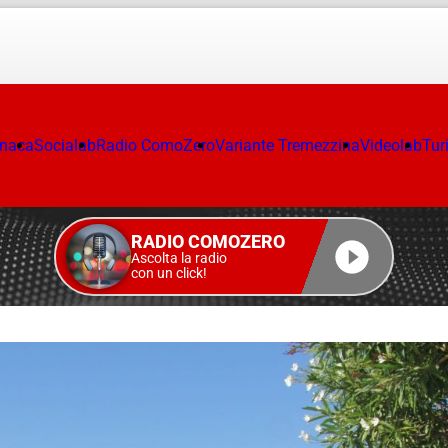
onaca
Socialab
Radio ComoZero
Variante Tremezzina
Videolab
Tur
RADIO COMOZERO
Ascolta la radio
con un click!