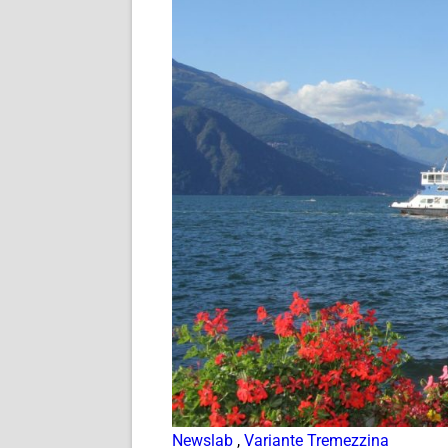
Newslab
,
Variante Tremezzina