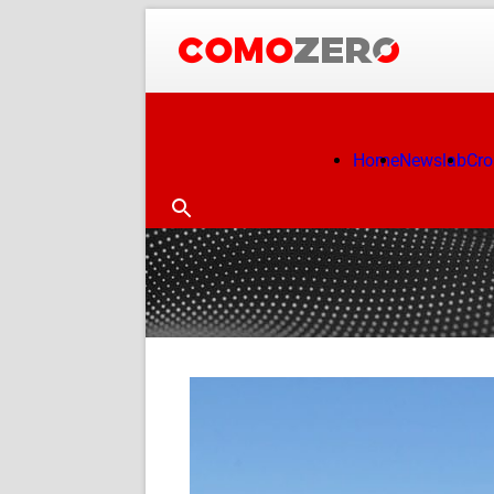
Home
Newslab
Cr