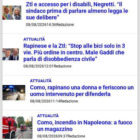
Ztl e accesso per i disabili, Negretti. “Il
sindaco prima di parlare almeno legga le
sue delibere”
08/08/2026
14:36
Redazione
ATTUALITÀ
Rapinese e la Ztl: “Stop alle bici solo in 3
vie. Più ordine in centro. Male Gaddi che
parla di disobbedienza civile”
08/08/2026
12:01
Redazione
ATTUALITÀ
Como, rapinano una donna e feriscono un
uomo intervenuto per difenderla
08/08/2026
11:14
Redazione
ATTUALITÀ
Como, incendio in Napoleona: a fuoco
un magazzino
08/08/2026
09:37
Redazione