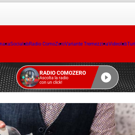
onaca
Socialab
Radio ComoZero
Variante Tremezzina
Videolab
Tur
RADIO COMOZERO
Ascolta la radio
con un click!