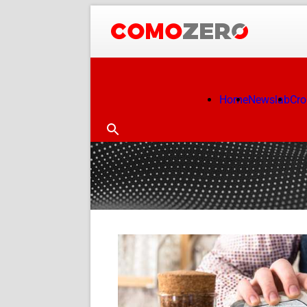
Home
Newslab
Cr