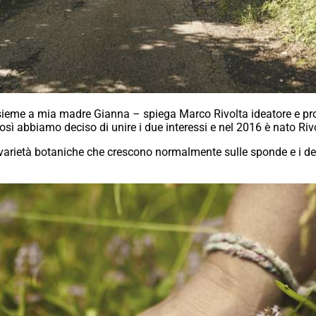
nsieme a mia madre Gianna – spiega Marco Rivolta ideatore e pro
Così abbiamo deciso di unire i due interessi e nel 2016 è nato Riv
2 varietà botaniche che crescono normalmente sulle sponde e i de