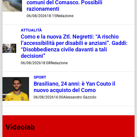
comuni del Comasco. Possibili
razionamenti
06/08/2026
18:15
Redazione
ATTUALITÀ
Como e la nuova Ztl. Negretti: “A rischio
l’accessibilità per disabili e anziani”. Gaddi:
“Disobbedienza civile davanti a tali
decisioni”
06/08/2026
18:08
Redazione
SPORT
Brasiliano, 24 anni: è Yan Couto il
nuovo acquisto del Como
06/08/2026
16:00
Alessandro Gazzolo
Videolab