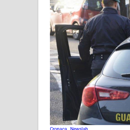
Cronaca
,
Newslab