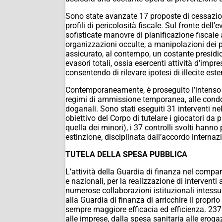
Sono state avanzate 17 proposte di cessazione
profili di pericolosità fiscale. Sul fronte del
sofisticate manovre di pianificazione fiscale 
organizzazioni occulte, a manipolazioni dei prez
assicurato, al contempo, un costante presidio
evasori totali, ossia esercenti attività d’imp
consentendo di rilevare ipotesi di illecite es
Contemporaneamente, è proseguito l’intenso sf
regimi di ammissione temporanea, alle condott
doganali. Sono stati eseguiti 31 interventi ne
obiettivo del Corpo di tutelare i giocatori da 
quella dei minori), i 37 controlli svolti hanno
estinzione, disciplinata dall’accordo internazi
TUTELA DELLA SPESA PUBBLICA
L’attività della Guardia
di finanza nel compart
e nazionali, per la
realizzazione di interventi
numerose collaborazioni istituzionali intessu
alla Guardia di finanza di arricchire il proprio
sempre maggiore efficacia ed efficienza. 237 s
alle imprese, dalla spesa sanitaria alle eroga