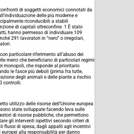
 confronti di soggetti economici connotati da
sull’individuazione delle più moderne e
cipalmente riconducibili a stabili
enzione di capitali oltreconfine. 1 È stato
fatti, hanno permesso di individuare 109
ché 291 lavoratori in “nero” o irregolari,
atori.
on particolare riferimento all’abuso dei
le merci che beneficiano di particolari regimi
i monopoli, che risponde al prioritario
ando le fasce più deboli (prima fra tutte,
tezione degli animali e delle piante a rischio
 controlli.
retto utilizzo delle risorse dell’Unione europea
e sono state sviluppate facendo leva sulle
gestori di risorse pubbliche, che permettono
re gli interventi ispettivi secondo criteri di
flussi di spesa, dagli appalti agli incentivi
di europei alla responsabilità per danno