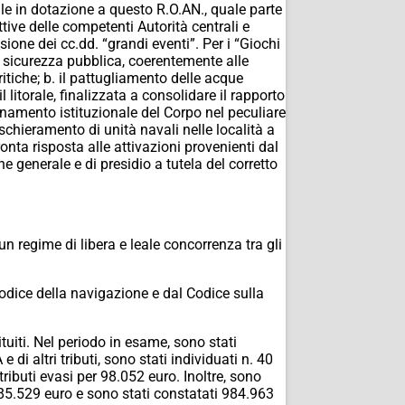
vale in dotazione a questo R.O.AN., quale parte
tive delle competenti Autorità centrali e
ione dei cc.dd. “grandi eventi”. Per i “Giochi
e sicurezza pubblica, coerentemente alle
itiche; b. il pattugliamento delle acque
litorale, finalizzata a consolidare il rapporto
ionamento istituzionale del Corpo nel peculiare
ischieramento di unità navali nelle località a
onta risposta alle attivazioni provenienti dal
e generale e di presidio a tutela del corretto
e un regime di libera e leale concorrenza tra gli
Codice della navigazione e dal Codice sulla
tuiti. Nel periodo in esame, sono stati
 e di altri tributi, sono stati individuati n. 40
tributi evasi per 98.052 euro. Inoltre, sono
385.529 euro e sono stati constatati 984.963