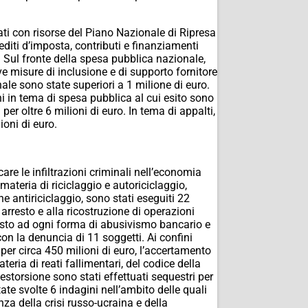
ziati con risorse del Piano Nazionale di Ripresa
rediti d’imposta, contributi e finanziamenti
o. Sul fronte della spesa pubblica nazionale,
ove misure di inclusione e di supporto fornitore
ale sono state superiori a 1 milione di euro.
ni in tema di spesa pubblica al cui esito sono
per oltre 6 milioni di euro. In tema di appalti,
ioni di euro.
are le infiltrazioni criminali nell’economia
 materia di
riciclaggio e autoriciclaggio,
ne antiriciclaggio, sono
st
ati eseguiti 22
 arresto e alla ricostruzione di operazioni
asto ad ogni
forma di abusivismo bancario e
con la den
uncia di 11 soggetti. Ai confini
li per circa 450 milioni di euro, l’accertamento
ateria di reati fallimentari, del codice della
estorsione sono stati effettuati sequestri per
ate svolte 6 indagini nell’ambito delle quali
nza della crisi
russo-ucraina e della