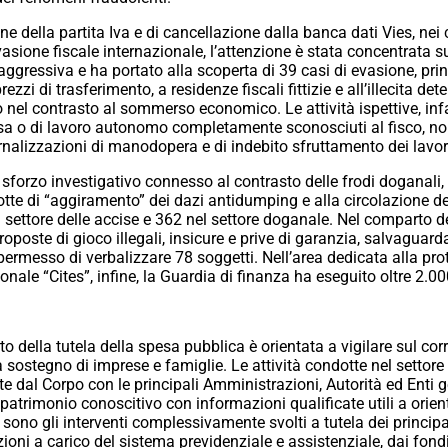
 della partita Iva e di cancellazione dalla banca dati Vies, nei
l’evasione fiscale internazionale, l’attenzione è stata concentrata 
aggressiva e ha portato alla scoperta di 39 casi di evasione, prin
zi di trasferimento, a residenze fiscali fittizie e all’illecita det
 nel contrasto al sommerso economico. Le attività ispettive, in
resa o di lavoro autonomo completamente sconosciuti al fisco, non
ternalizzazioni di manodopera e di indebito sfruttamento dei lavor
orzo investigativo connesso al contrasto delle frodi doganali, c
e di “aggiramento” dei dazi antidumping e alla circolazione del
l settore delle accise e 362 nel settore doganale. Nel comparto de
proposte di gioco illegali, insicure e prive di garanzia, salvaguard
 permesso di verbalizzare 78 soggetti. Nell’area dedicata alla pro
onale “Cites”, infine, la Guardia di finanza ha eseguito oltre 2.000
o della tutela della spesa pubblica è orientata
a vigilare sul cor
 a sostegno di imprese e famigl
ie. Le attività condotte nel settor
te dal Corpo con le principali Amministrazioni, Autorità ed Enti 
 patrimonio conoscitivo con informazioni qualificate utili a orienta
ono gli interventi complessivamente svolti a tutela dei principali 
zioni a carico del sistema previdenziale e assistenziale, dai fon