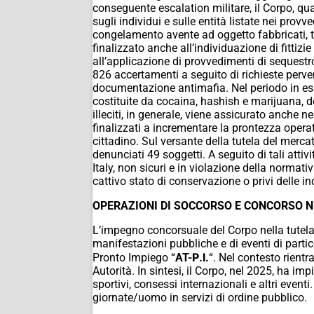
conseguente escalation militare, il Corpo,
qua
sugli
individui e sulle entità listate nei provv
congelamento avente ad
oggetto fabbricati, t
finalizzato anche all’individuazione di
fittizie
all’applicazione di provvedimenti di sequestro
826 accertamenti a seguito di richieste pervenu
documentazione antimafia. Nel periodo in esa
costituite da cocaina, hashish e marijuana, de
illeciti, in generale, viene assicurato anche n
finalizzati a incrementare la pron
tezza operati
cittadin
o. Sul versante della tutela del mercat
denunciati 49 soggetti. A seguito di tali atti
Italy, non sicuri e in violazione della normati
cattivo stato di conservazione o privi delle i
OPERAZIONI DI SOCCORSO E
CONCORSO NE
L’impegno concorsuale del Corpo nella tutela 
manifestazioni pubbliche e di eventi di partic
Pronto Impiego “
AT-Ρ.Ι.
“. Nel contesto rient
Autorità. In sintesi, il Corpo, nel 2025, ha 
sportivi, consessi internazionali e altri eve
giornate/uomo in servizi di ordine pubblico.