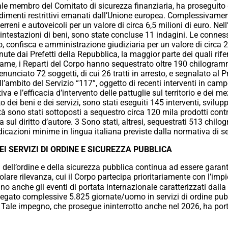
le membro del Comitato di sicurezza finanziaria, ha proseguito 
edime
nti restrittivi
emanati dall’Unione europea.
Complessivamente
erreni e aut
oveicoli per un valore di circa 6,5 milioni di euro.
Nell
 in
testazioni di beni, sono state concluse 11 indagini. Le connes
, confisca e amministrazione giudiziaria per un valore di circa 2,5
te dai Prefetti della Repubblica, la maggior parte dei quali riferit
me, i Reparti del Corpo hanno sequestrato oltre 190 chilogramm
nunciato 72 soggetti, di cui 26 tratti in arresto, e segnalato al 
ell’ambito del Servizio
“117”, oggetto di recenti interventi in camp
va e l’efficacia d’intervento delle pattuglie sul
territorio e dei m
o dei beni e dei servizi, sono stati eseguiti 145 interventi, svilup
vità sono stati sottoposti a sequestro circa 120 mila prodotti cont
va sul diritto d’autore. 3 Sono stati, altresi, sequestrati 513 chil
ndicazioni minime in lingua italiana previste dalla normativa di se
I SERVIZI DI ORDINE E SICUREZZA PUBBLICA
dell’ordine e della sicurezza pubblica continua ad essere garanti
olare rilevanza, cui il Corpo partecipa prioritariamente con l’impi
rano anche gli eventi di portata internazionale caratterizzati d
impiegato complessive 5.825 giornate/uomo in servizi di ordine pu
nti. Tale impegno, che prosegue ininterrotto anche nel 2026, ha p