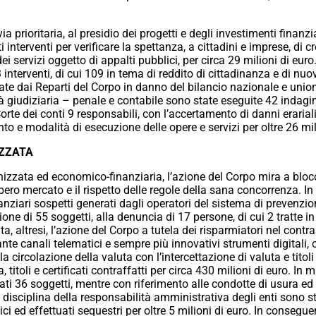
via prioritaria, al presidio dei progetti e degli investimenti finan
 interventi per verificare la spettanza, a cittadini e imprese, di c
ei servizi oggetto di appalti pubblici, per circa 29 milioni di eur
 interventi, di cui 109 in tema di reddito di cittadinanza e di nu
ate dai Reparti del Corpo in danno del bilancio nazionale e union
tà giudiziaria – penale e contabile sono state eseguite 42 indagi
orte dei conti 9 responsabili, con l’accertamento di danni erariali 
o e modalità di esecuzione delle opere e servizi per oltre 26 mil
IZZATA
anizzata ed economico-finanziaria, l’azione del
Corpo mira a blocc
libero mercato e il rispetto delle regole della sana concorrenza.
In
anziari sospetti generati dagli operatori del sistema di prevenzio
one di 55 soggetti, alla denuncia di 17 persone, di cui 2 tratte in
ta, altresi,
l’azione del Corpo a tutela dei risparmiatori nel contr
ante canali
telematici e sempre più innovativi strumenti digitali, 
lla circolazione della valuta con l’intercettazione di valuta e tito
titoli e certificati contraffatti per circa 430 milioni di euro. In m
iati 36 soggetti, mentre con riferimento alle condotte di usura ed 
a disciplina della responsabilità amministrativa degli enti sono st
ici ed effettuati sequestri per oltre 5 milioni di euro. In consegue