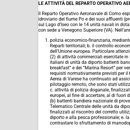
LE ATTIVITÀ DEL REPARTO OPERATIVO A
II Reparto Operativo Aeronavale di Como esplic
idroviario del fiume Po e dei suoi affluenti 
sul Lago d’Iseo con le 14 unità navali in dotaz
con sede a Venegono Superiore (VA). Nell’anno
polizia economico-finanziaria, mediante
Reparti territoriali; b. il controllo eco
dell’Unione europea. Particolare attenzi
(2) di attività commerciali esercitate in
italiani di unità da diporto battenti band
breakfast” e dei “Marina Resort” per ver
requisiti normativamente previsti per il 
Aerea di Varese ha continuato ad assicur
pilotaggio remoto, che sono stati utilizza
c. attività di polizia doganale, finalizza
europei, al fine di accertare, al di fuor
(b) battenti bandiera nazionale di prov
Telematico Centrale delle unità da diport
finalizzati al riscontro del corretto util
diporto e alla pesca professionale; e. l
contrastare lo sfruttamento di manodoper