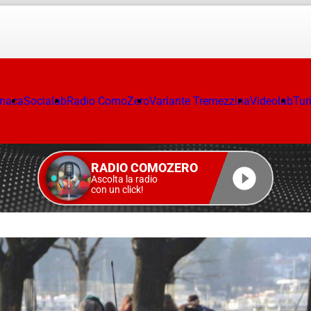
onaca
Socialab
Radio ComoZero
Variante Tremezzina
Videolab
Tur
RADIO COMOZERO
Ascolta la radio
con un click!