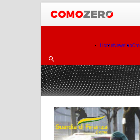
Home
Newslab
Cr