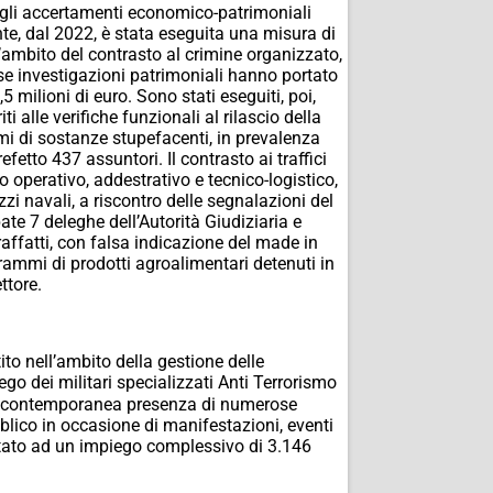
gli accertamenti
economico-patrimoniali
, dal 2022, è stata eseguita una misura di
’ambito del contrasto al crim
ine organizzato,
se investigazioni patrimoniali hanno portato
 milioni di euro. Sono stati eseguiti, poi,
i alle verifiche funzionali al rilascio della
i di sostanze stupefacenti, in prevalenza
Prefetto 437 assuntori.
Il contrasto ai traffici
o operativo, addestrativo e tecnico-logistico,
ezzi
navali, a riscontro delle segnalazioni del
pate 7 deleghe dell’Autorità Giudiziaria e
raffatti, con falsa indicazione del made in
ogrammi di prodotti agroalimentari detenuti in
ttore.
to nell’ambito della gestione delle
ego dei militari specializzati Anti Terrorismo
alla contemporanea presenza di numerose
bblico in occasione di manifestazioni, eventi
ortato ad un impiego complessivo di 3.146