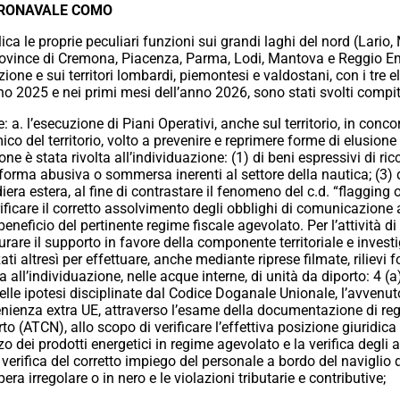
ERONAVALE COMO
a le proprie peculiari funzioni sui grandi laghi del nord (Lario,
(province di Cremona, Piacenza, Parma, Lodi, Mantova e Reggio Emi
ione e sui territori lombardi, piemontesi e valdostani, con i tre e
 2025 e nei primi mesi dell’anno 2026, sono stati svolti compiti
: a. l’esecuzione di Piani Operativi, anche sul territorio, in co
nomico del territorio, volto a prevenire e reprimere forme di elusi
one è stata rivolta all’individuazione: (1) di beni espressivi di r
 forma abusiva o sommersa inerenti al settore della nautica; (3) de
iera estera, al fine di contrastare il fenomeno del c.d. “flagging o
ificare il corretto assolvimento degli obblighi di comunicazione a
beneficio del pertinente regime fiscale agevolato. Per l’attività d
are il supporto in favore della componente territoriale e investi
ti altresì per effettuare, anche mediante riprese filmate, rilievi f
ta all’individuazione, nelle acque interne, di unità da diporto: 4 (a
i delle ipotesi disciplinate dal Codice Doganale Unionale, l’avvenut
enienza extra UE, attraverso l’esame della documentazione di regi
o (ATCN), allo scopo di verificare l’effettiva posizione giuridica d
izzo dei prodotti energetici in regime agevolato e la verifica degli
a verifica del corretto impiego del personale a bordo del naviglio
a irregolare o in nero e le violazioni tributarie e contributive;