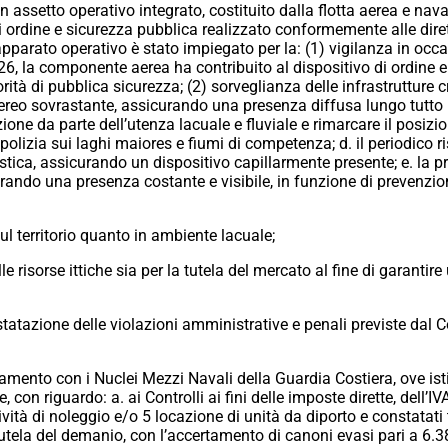
un assetto operativo integrato, costituito dalla flotta aerea e na
 ordine e sicurezza pubblica realizzato conformemente alle diret
apparato operativo è stato impiegato per la: (1) vigilanza in occas
26, la componente aerea ha contribuito al dispositivo di ordine 
ità di pubblica sicurezza; (2) sorveglianza delle infrastrutture cr
ereo sovrastante, assicurando una presenza diffusa lungo tutto il 
zione da parte dell’utenza lacuale e fluviale e rimarcare il posiz
i polizia sui laghi maiores e fiumi di competenza; d. il periodico r
istica, assicurando un dispositivo capillarmente presente; e. la pr
curando una presenza costante e visibile, in funzione di prevenzion
l territorio quanto in ambiente lacuale;
lle risorse ittiche sia per la tutela del mercato al fine di garantir
statazione delle violazioni amministrative e penali previste dal 
inamento con i Nuclei Mezzi Navali della Guardia Costiera, ove isti
e, con riguardo: a. ai Controlli ai fini delle imposte dirette, dell’IVA
tività di noleggio e/o 5 locazione di unità da diporto e constatati 
 tutela del demanio, con l’accertamento di canoni evasi pari a 6.