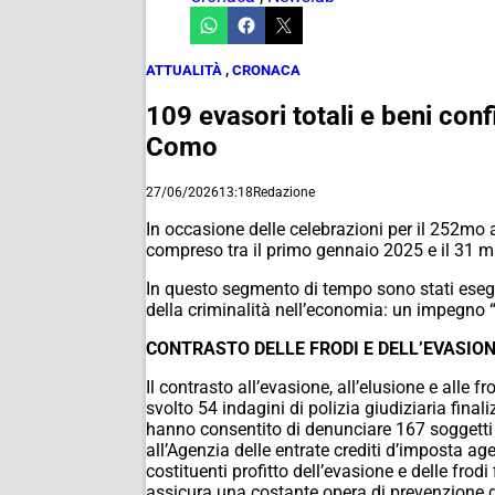
ATTUALITÀ
,
CRONACA
109 evasori totali e beni confi
Como
27/06/2026
13:18
Redazione
In occasione delle celebrazioni per il 252mo 
compreso tra il primo gennaio 2025 e il 31 
In questo segmento di tempo sono stati eseguit
della criminalità nell’economia: un impegno “
CONTRASTO DELLE FRODI
E DELL’EVASIO
Il contrasto all’evasione, all’elusione e alle f
svolto 54 indagini di polizia giudiziaria finaliz
hanno consentito di denunciare 167 soggetti p
all’Agenzia delle entrate crediti d’imposta age
costituenti profitto
dell’evasione e delle frodi 
assicura una costante opera di prevenzione d