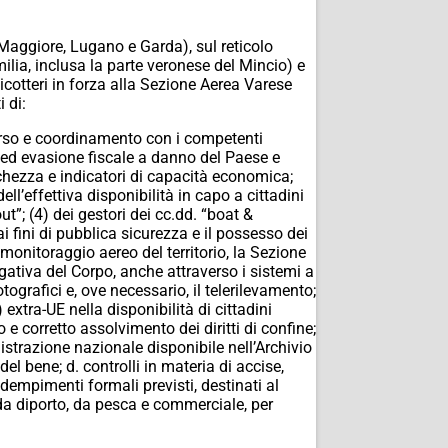
 Maggiore, Lugano e Garda), sul reticolo
lia, inclusa la parte veronese del Mincio) e
licotteri in forza alla Sezione Aerea Varese
 di:
ncorso e coordinamento con i competenti
one ed evasione fiscale a danno del Paese e
icchezza e indicatori di capacità economica;
ll’effettiva disponibilità in capo a cittadini
ut”; (4) dei gestori dei cc.dd. “boat &
i fini di pubblica sicurezza e il possesso dei
i monitoraggio aereo del territorio, la Sezione
gativa del Corpo, anche attraverso i sistemi a
otografici e, ove necessario, il telerilevamento;
) extra-UE nella disponibilità di cittadini
o e corretto assolvimento dei diritti di confine;
strazione nazionale disponibile nell’Archivio
el bene; d. controlli in materia di accise,
 adempimenti formali previsti, destinati al
 da diporto, da pesca e commerciale, per