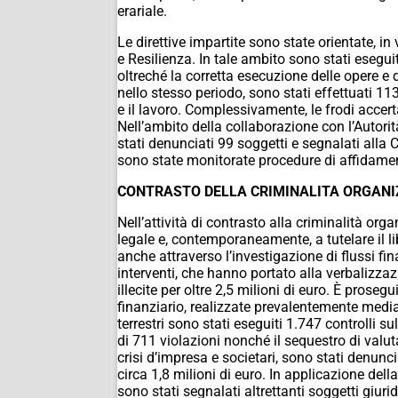
erariale.
Le direttive impartite sono state orientate, in 
e Resilienza. In tale ambito sono stati eseguiti
oltreché la corretta esecuzione delle opere e d
nello stesso periodo, sono stati effettuati 113
e il lavoro. Complessivamente, le frodi accert
Nell’ambito della collaborazione con l’Autori
stati denunciati 99 soggetti e segnalati alla C
sono state monitorate procedure di affidament
CONTRASTO DELLA CRIMINALITA ORGAN
Nell’attività di contrasto alla criminalità org
legale e, contemporaneamente,
a tutelare
il 
anche attraverso l’investigazione di flussi
fin
interventi, che hanno portato alla verbalizzazi
illecite per oltre 2,5 milioni di euro. È prosegui
finanziario, realizzate prevalentemente medi
terrestri sono stati eseguiti 1.747 controlli su
di 711 violazioni nonché il sequestro di valuta, 
crisi d’impresa e societari, sono stati denunc
circa 1,8 milioni di euro. In applicazione dell
sono stati segnalati altrettanti soggetti giurid