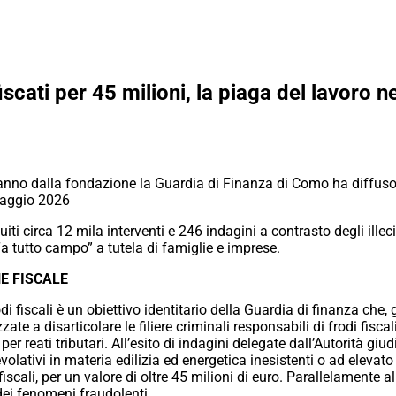
scati per 45 milioni, la piaga del lavoro ne
anno dalla fondazione la Guardia di Finanza di Como ha diffuso i 
maggio 2026
i circa 12 mila interventi e 246 indagini a contrasto degli illecit
a tutto campo” a tutela di famiglie e imprese.
NE FISCALE
rodi fiscali è un obiettivo identitario della Guardia di finanza che
zate a disarticolare le filiere criminali responsabili di frodi fiscali
er reati tributari.
All’esito di indagini delegate dall’Autorità giud
volativi in materia edilizia ed energetica
inesistenti o ad elevato
fiscali, per un valore
di oltre 45 milioni di euro. Parallelamente a
ei fenomeni fraudolenti.