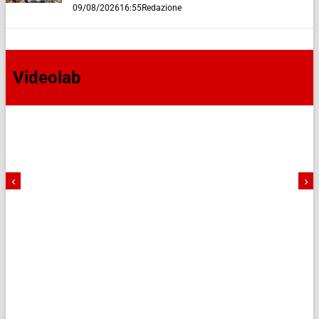
09/08/2026
16:55
Redazione
Videolab
‹
›