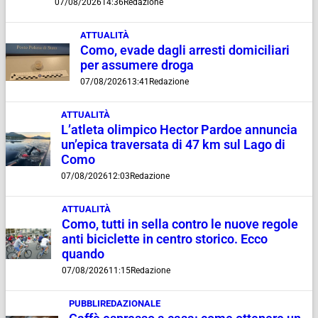
07/08/2026
14:36
Redazione
ATTUALITÀ
Como, evade dagli arresti domiciliari
per assumere droga
07/08/2026
13:41
Redazione
ATTUALITÀ
L’atleta olimpico Hector Pardoe annuncia
un’epica traversata di 47 km sul Lago di
Como
07/08/2026
12:03
Redazione
ATTUALITÀ
Como, tutti in sella contro le nuove regole
anti biciclette in centro storico. Ecco
quando
07/08/2026
11:15
Redazione
PUBBLIREDAZIONALE