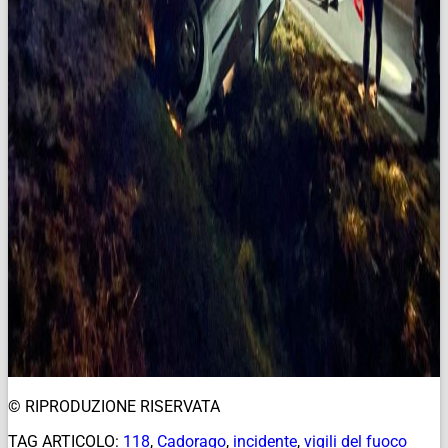
© RIPRODUZIONE RISERVATA
TAG ARTICOLO:
118
,
Cadorago
,
incidente
,
vigili del fuoco