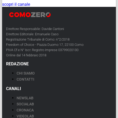
scopri il canale
Direttore Responsabile: Davide Cantoni
Direttore Editoriale: Emanuele Caso
Registrazione Tribunale di Como: n°2/2018
Freedom of Choice - Piazza Duomo 17, 22100 Como
PIVA Cf e N° Iscr. Registro Imprese 03799020130
Online dal 14 febbraio 2018
REDAZIONE
CHI SIAMO
CONTATTI
CANALI
NEWSLAB
SOCIALAB
CRONACA
VIDEOLAB