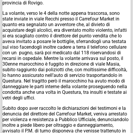
provincia di Rovigo.
La volante, verso le 4 della notte appena trascorsa, sono
state inviate in viale Recchi presso il Carrefour Market in
quanto era segnalato un avventore che, al divieto di
acquistare degli alcolici, era diventato molto violento, infatti
si era scagliato contro il direttore del punto vendita che lo
aveva invitato a posare le bottiglie, sferrandogli una testata
sul viso facendogli inoltre cadere a terra il telefono cellulare
con un pugno, sarà poi medicato dal 118 riservandosi di
recarsi in ospedale. Mentre la volante arrivava sul posto, il
30enne marocchino è fuggito in direzione di viale Masia,
subito raggiunto dai poliziotti che, con moltissime difficoltà,
lo hanno assicurato nell’auto di servizio trasportandolo in
Questura. Nel tragitto però il marocchino ha avuto modo di
danneggiare le parti interne della volante proseguendo nella
condotta anche una volta in Questura, tra insulti e testate ai
vetri degli uffici.
Subito dopo aver raccolto le dichiarazioni dei testimoni e la
denuncia del direttore del Carrefour Market, veniva arrestato
per violenza e resistenza a Pubblico Ufficiale, denunciandolo
inoltre a piede libero per oltraggio e danneggiamento,
avvisato il P.M. di turno disponeva che venisse trattenuto in