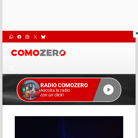
RADIO COMOZERO
Ascolta la radio
con un click!