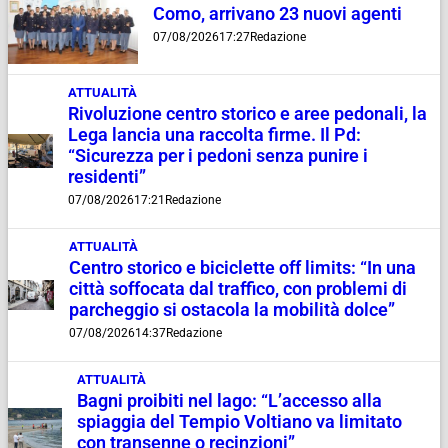
Como, arrivano 23 nuovi agenti
07/08/2026
17:27
Redazione
ATTUALITÀ
Rivoluzione centro storico e aree pedonali, la
Lega lancia una raccolta firme. Il Pd:
“Sicurezza per i pedoni senza punire i
residenti”
07/08/2026
17:21
Redazione
ATTUALITÀ
Centro storico e biciclette off limits: “In una
città soffocata dal traffico, con problemi di
parcheggio si ostacola la mobilità dolce”
07/08/2026
14:37
Redazione
ATTUALITÀ
Bagni proibiti nel lago: “L’accesso alla
spiaggia del Tempio Voltiano va limitato
con transenne o recinzioni”