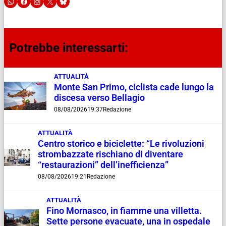
Potrebbe interessarti:
ATTUALITÀ
Monte San Primo, ciclista cade lungo la
discesa verso Bellagio
08/08/2026
19:37
Redazione
ATTUALITÀ
Centro storico e biciclette: “Le rivoluzioni
strombazzate rischiano di diventare
“restaurazioni” dell’inefficienza”
08/08/2026
19:21
Redazione
ATTUALITÀ
Fino Mornasco, in fiamme una villetta.
Sette persone evacuate, una in ospedale