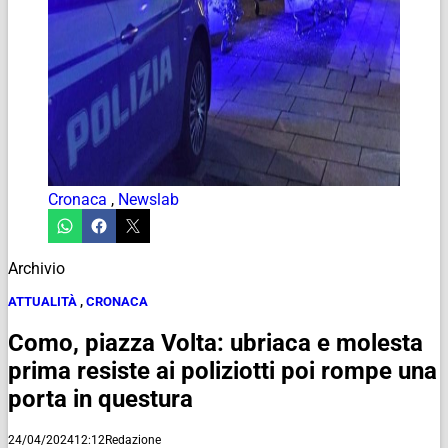
Cronaca
,
Newslab
Archivio
ATTUALITÀ
,
CRONACA
Como, piazza Volta: ubriaca e molesta
prima resiste ai poliziotti poi rompe una
porta in questura
24/04/2024
12:12
Redazione