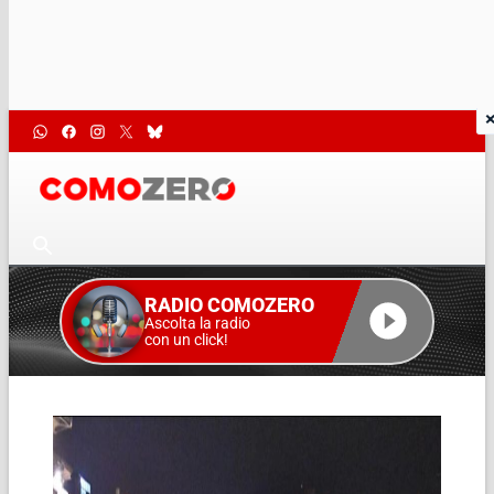
RADIO COMOZERO
Ascolta la radio
con un click!