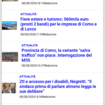
08/08/2026
18:16
Redazione
ATTUALITÀ
Fiere estere e turismo: 560mila euro
(pronti 2 bandi) per le imprese di Como e
di Lecco
08/08/2026
17:39
Redazione
ATTUALITÀ
Provincia di Como, la variante “salva
traffico” non piace. Interrogazione del
M5S
08/08/2026
14:37
Redazione
ATTUALITÀ
Ztl e accesso per i disabili, Negretti. “Il
sindaco prima di parlare almeno legga le
sue delibere”
08/08/2026
14:36
Redazione