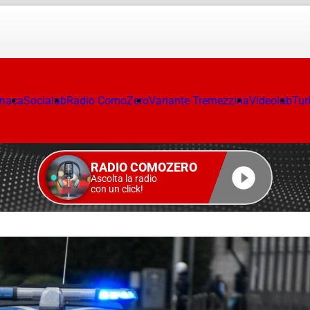
onaca
Socialab
Radio ComoZero
Variante Tremezzina
Videolab
Tur
RADIO COMOZERO
Ascolta la radio
con un click!