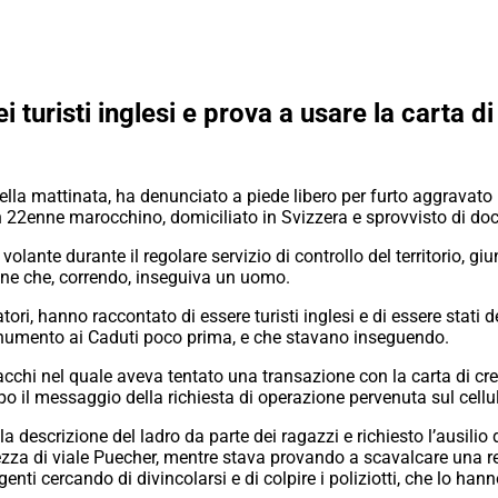
i turisti inglesi e prova a usare la carta d
ella mattinata, ha denunciato a piede libero per furto aggravato 
 un 22enne marocchino, domiciliato in Svizzera e sprovvisto di do
olante durante il regolare servizio di controllo del territorio, gi
sone che, correndo, inseguiva un uomo.
ratori, hanno raccontato di essere turisti inglesi e di essere stati
numento ai Caduti poco prima, e che stavano inseguendo.
bacchi nel quale aveva tentato una transazione con la carta di cred
 dopo il messaggio della richiesta di operazione pervenuta sul cellu
a descrizione del ladro da parte dei ragazzi e richiesto l’ausilio 
tezza di viale Puecher, mentre stava provando a scavalcare una re
enti cercando di divincolarsi e di colpire i poliziotti, che lo ha