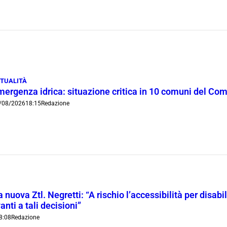
TUALITÀ
mergenza idrica: situazione critica in 10 comuni del Co
/08/2026
18:15
Redazione
 nuova Ztl. Negretti: “A rischio l’accessibilità per disab
anti a tali decisioni”
8:08
Redazione