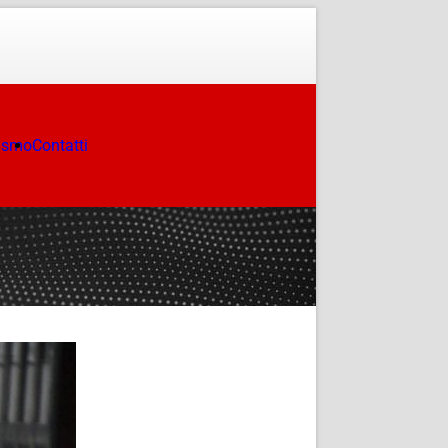
ismo
Contatti