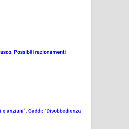
masco. Possibili razionamenti
ili e anziani”. Gaddi: “Disobbedienza