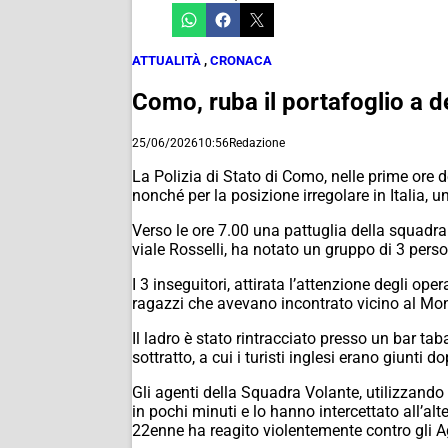
ATTUALITÀ
,
CRONACA
Como, ruba il portafoglio a de
25/06/2026
10:56
Redazione
La Polizia di Stato di Como, nelle prime ore d
nonché per la posizione irregolare in Italia,
Verso le ore 7.00 una pattuglia della squadra v
viale Rosselli, ha notato un gruppo di 3 per
I 3 inseguitori, attirata l’attenzione degli ope
ragazzi che avevano incontrato vicino al Mo
Il ladro è stato rintracciato presso un bar ta
sottratto, a cui i turisti inglesi erano giunti
Gli agenti della Squadra Volante, utilizzando l
in pochi minuti e lo hanno intercettato all’al
22enne ha reagito violentemente contro gli Ag