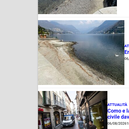
AT
E
06
ATTUALITÀ
Como e la
civile dav
06/08/2026
1