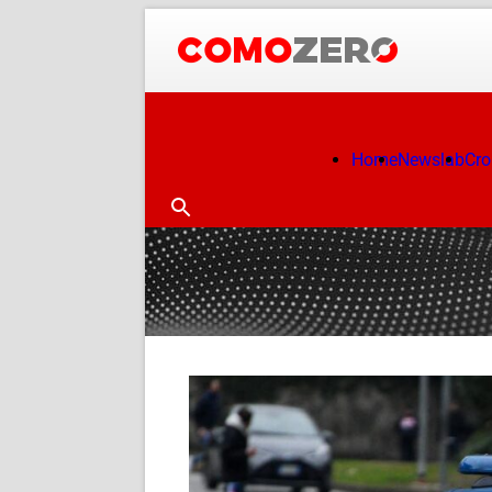
Home
Newslab
Cr