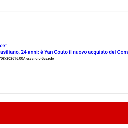
PORT
rasiliano, 24 anni: è Yan Couto il nuovo acquisto del Co
/08/2026
16:00
Alessandro Gazzolo