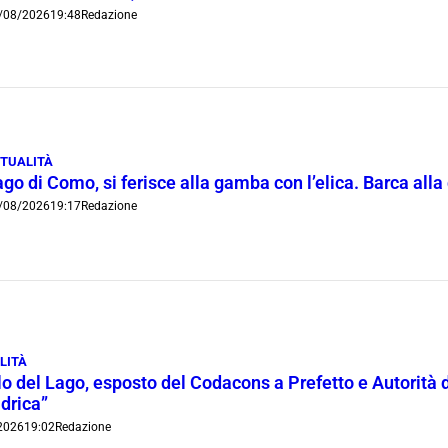
/08/2026
19:48
Redazione
TUALITÀ
go di Como, si ferisce alla gamba con l’elica. Barca all
/08/2026
19:17
Redazione
LITÀ
lo del Lago, esposto del Codacons a Prefetto e Autorità d
idrica”
2026
19:02
Redazione