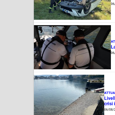
06
AT
La
06
ATTUA
Livel
crisi 
06/08/