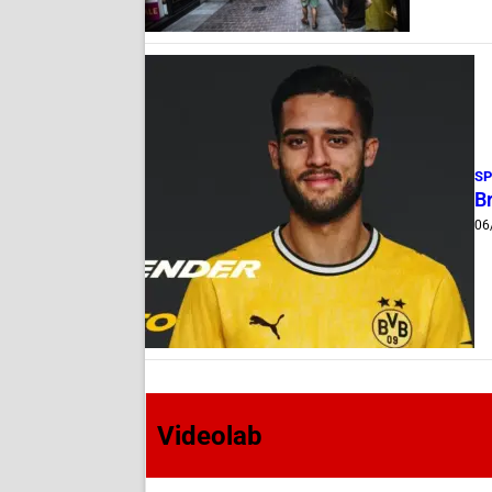
S
B
06
Videolab