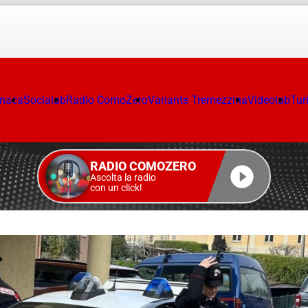
onaca
Socialab
Radio ComoZero
Variante Tremezzina
Videolab
Tur
RADIO COMOZERO
Ascolta la radio
con un click!