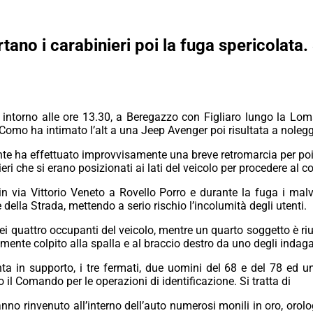
tano i carabinieri poi la fuga spericolata. 
 intorno alle ore 13.30, a Beregazzo con Figliaro lungo la Lo
Como ha intimato l’alt a una
Jeep Avenger poi
risultata a noleg
nte ha effettuato improvvisamente una breve retromarcia per poi r
ri che si erano posizionati ai lati del veicolo per procedere al co
n via Vittorio Veneto a Rovello Porro e durante la fuga i malvi
ella Strada, mettendo a serio rischio l’incolumità degli utenti.
e dei quattro occupanti del veicolo, mentre un quarto soggetto è riu
amente colpito alla spalla e al braccio destro da uno degli indaga
nta in supporto, i tre fermati, due uomini del 68 e del 78 ed un
o il Comando per le operazioni di identificazione. Si tratta di
anno rinvenuto all’interno dell’auto numerosi monili in oro, orolog