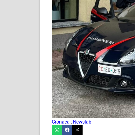
Cronaca
,
Newslab