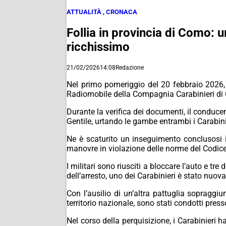
ATTUALITÀ
,
CRONACA
Follia in provincia di Como: ur
ricchissimo
21/02/2026
14:08
Redazione
Nel primo pomeriggio del 20 febbraio 2026,
Radiomobile della Compagnia Carabinieri di 
Durante la verifica dei documenti, il conduce
Gentile, urtando le gambe entrambi i Carabinie
Ne è scaturito un inseguimento conclusosi i
manovre in violazione delle norme del Codice d
I militari sono riusciti a bloccare l’auto e tr
dell’arresto, uno dei Carabinieri è stato nuov
Con l’ausilio di un’altra pattuglia sopraggiu
territorio nazionale, sono stati condotti press
Nel corso della perquisizione, i Carabinieri h