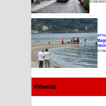
07/08/2026
ATTU
Bagn
reci
07/08
Videolab