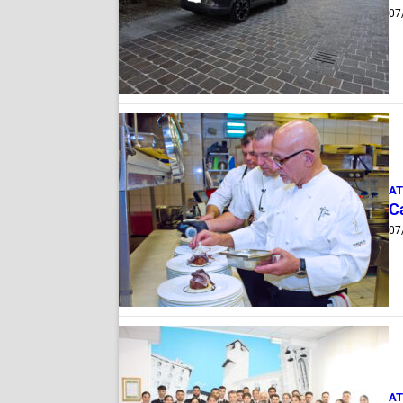
07
AT
Ca
07
AT