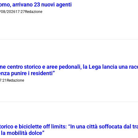
omo, arrivano 23 nuovi agenti
/08/2026
17:27
Redazione
ne centro storico e aree pedonali, la Lega lancia una racc
nza punire i residenti”
7:21
Redazione
orico e biciclette off limits: “In una città soffocata dal t
 la mobilità dolce”