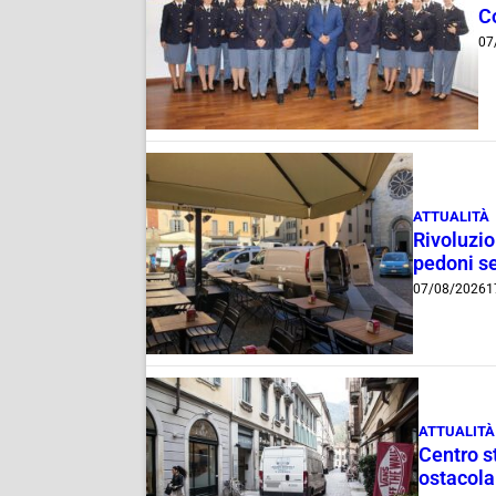
C
07
ATTUALITÀ
Rivoluzio
pedoni se
07/08/2026
1
ATTUALITÀ
Centro st
ostacola