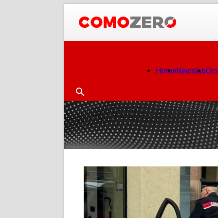
Home
Newslab
Cr