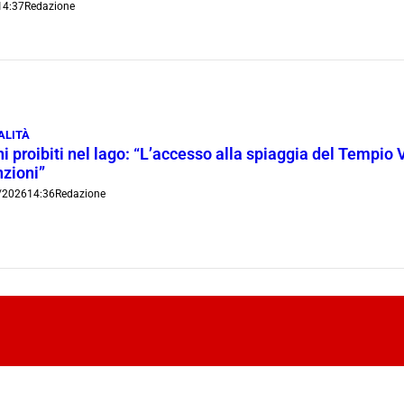
14:37
Redazione
ALITÀ
i proibiti nel lago: “L’accesso alla spiaggia del Tempio 
nzioni”
/2026
14:36
Redazione