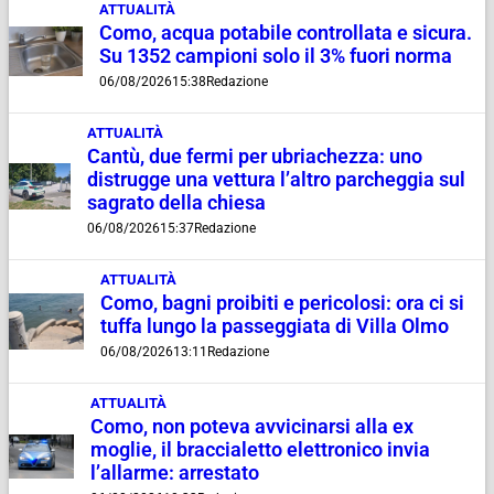
ATTUALITÀ
Como, acqua potabile controllata e sicura.
Su 1352 campioni solo il 3% fuori norma
06/08/2026
15:38
Redazione
ATTUALITÀ
Cantù, due fermi per ubriachezza: uno
distrugge una vettura l’altro parcheggia sul
sagrato della chiesa
06/08/2026
15:37
Redazione
ATTUALITÀ
Como, bagni proibiti e pericolosi: ora ci si
tuffa lungo la passeggiata di Villa Olmo
06/08/2026
13:11
Redazione
ATTUALITÀ
Como, non poteva avvicinarsi alla ex
moglie, il braccialetto elettronico invia
l’allarme: arrestato