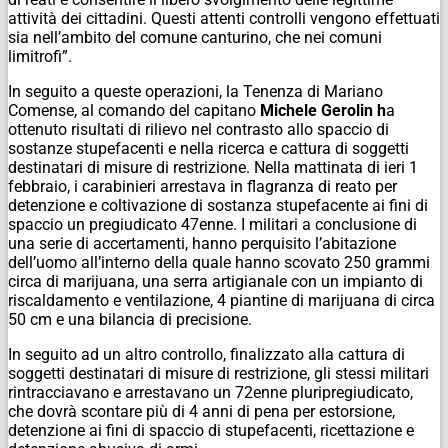
attività dei cittadini. Questi attenti controlli vengono effettuati
sia nell’ambito del comune canturino, che nei comuni
limitrofi”.
In seguito a queste operazioni, la Tenenza di Mariano
Comense, al comando del capitano
Michele Gerolin h
a
ottenuto risultati di rilievo nel contrasto allo spaccio di
sostanze stupefacenti e nella ricerca e cattura di soggetti
destinatari di misure di restrizione. Nella mattinata di ieri 1
febbraio, i carabinieri arrestava in flagranza di reato per
detenzione e coltivazione di sostanza stupefacente ai fini di
spaccio un pregiudicato 47enne. I militari a conclusione di
una serie di accertamenti, hanno perquisito l’abitazione
dell’uomo all’interno della quale hanno scovato 250 grammi
circa di marijuana, una serra artigianale con un impianto di
riscaldamento e ventilazione, 4 piantine di marijuana di circa
50 cm e una bilancia di precisione.
In seguito ad un altro controllo, finalizzato alla cattura di
soggetti destinatari di misure di restrizione, gli stessi militari
rintracciavano e arrestavano un 72enne pluripregiudicato,
che dovrà scontare più di 4 anni di pena per estorsione,
detenzione ai fini di spaccio di stupefacenti, ricettazione e