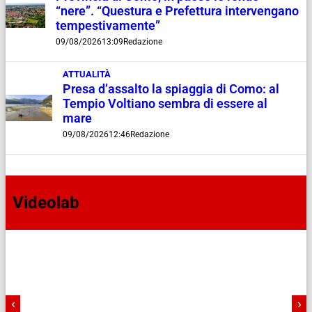
“nere”. “Questura e Prefettura intervengano
tempestivamente”
09/08/2026
13:09
Redazione
ATTUALITÀ
Presa d’assalto la spiaggia di Como: al
Tempio Voltiano sembra di essere al
mare
09/08/2026
12:46
Redazione
Videolab
‹
›