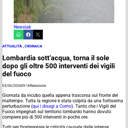
Newslab
ATTUALITÀ
,
CRONACA
Lombardia sott’acqua, torna il sole
dopo gli oltre 500 interventi dei vigili
del fuoco
03/06/2026
09:16
Redazione
Giornata da incubo quella appena trascorsa sul fronte del
maltempo. Tutta la regione è stata colpita da una fortissima
perturbazione (
qui i disagi a Como
). Tanto che i Vigili del
Fuoco impegnati sul territorio lombardo hanno dovuto
compiere più di 500 interventi in poche ore.
Tutti per fronteggiare le criticità causate dalle intense