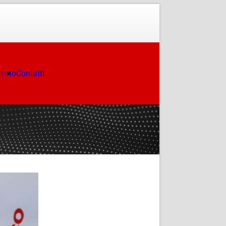
ismo
Contatti