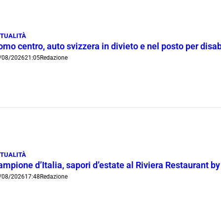
TUALITÀ
mo centro, auto svizzera in divieto e nel posto per disab
/08/2026
21:05
Redazione
TUALITÀ
mpione d’Italia, sapori d’estate al Riviera Restaurant b
/08/2026
17:48
Redazione