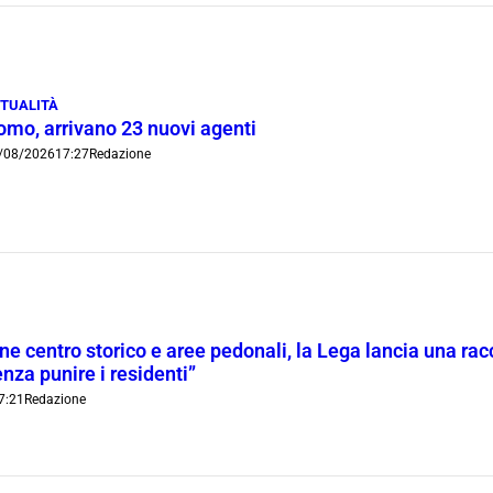
TUALITÀ
omo, arrivano 23 nuovi agenti
/08/2026
17:27
Redazione
ne centro storico e aree pedonali, la Lega lancia una racc
nza punire i residenti”
7:21
Redazione