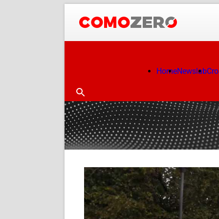
Home
Newslab
Cr