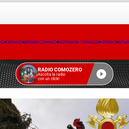
onaca
Socialab
Radio ComoZero
Variante Tremezzina
Videolab
Tur
RADIO COMOZERO
Ascolta la radio
con un click!