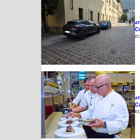
AT
Co
07
AT
Ca
07