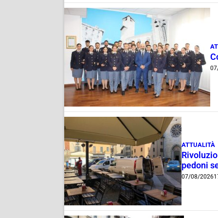
AT
C
07
ATTUALITÀ
Rivoluzio
pedoni se
07/08/2026
1