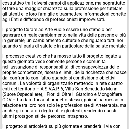
costruttivo tra i diversi campi di applicazione, ma soprattutto
offrire una maggior chiarezza sulla professione per tutelare
gli utenti e le loro famiglie e trasmettere informazioni corrette
agli Enti e diffidando di professionisti improvvisati.
Il progetto Curare ad Arte vuole essere uno stimolo per
generare un reale cambiamento nella vita delle persone e, più
in generale, un cambiamento culturale che riguarda tutti noi
quando si parla di salute e in particolare della salute mentale.
Il processo creativo che ha mosso tutto il progetto legato a
questa giornata vede coinvolte persone e comunità
nell’assunzione di responsabilità, di consapevolezza delle
proprie competenze, risorse e limiti, della ricchezza che nasce
dal confronto con l’altro quando si condividono obiettivi
comuni. La volontà di organizzarlo mettendo in rete quattro
enti del territorio – A.S.V.A.P. 6, Villa San Benedetto Menni
(Suore Ospedaliere), I Fiori di Oltre Il Giardino e Mongolfiera
ODV – ha dato forza al progetto stesso, poiché ha messo in
relazione tra loro non solo le professioniste di Arteterapia, ma
anche gli operatori degli enti e gli utenti, rendendo questi
ultimi protagonisti del percorso intrapreso.
Il progetto si articolerà su più giornate e prenderà il via con