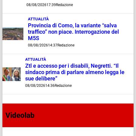
08/08/2026
17:39
Redazione
ATTUALITÀ
Provincia di Como, la variante “salva
traffico” non piace. Interrogazione del
M5S
08/08/2026
14:37
Redazione
ATTUALITÀ
Ztl e accesso per i disabili, Negretti. “Il
sindaco prima di parlare almeno legga le
sue delibere”
08/08/2026
14:36
Redazione
Videolab