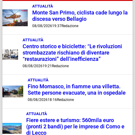
ATTUALITÀ
Monte San Primo, ciclista cade lungo la
discesa verso Bellagio
08/08/2026
19:37
Redazione
ATTUALITÀ
Centro storico e biciclette: “Le rivoluzioni
strombazzate rischiano di diventare
“restaurazioni” dell’inefficienza”
08/08/2026
19:21
Redazione
ATTUALITÀ
Fino Mornasco, in fiamme una villetta.
Sette persone evacuate, una in ospedale
08/08/2026
18:16
Redazione
ATTUALITÀ
Fiere estere e turismo: 560mila euro
(pronti 2 bandi) per le imprese di Como e
di Lecco