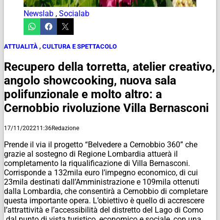
Newslab
,
Socialab
ATTUALITÀ
,
CULTURA E SPETTACOLO
Recupero della torretta, atelier creativo,
angolo showcooking, nuova sala
polifunzionale e molto altro: a
Cernobbio rivoluzione Villa Bernasconi
17/11/2022
11:36
Redazione
Prende il via il progetto “Belvedere a Cernobbio 360” che
grazie al sostegno di Regione Lombardia attuerà il
completamento la riqualificazione di Villa Bernasconi.
Corrisponde a 132mila euro l’impegno economico, di cui
23mila destinati dall’Amministrazione e 109mila ottenuti
dalla Lombardia, che consentirà a Cernobbio di completare
questa importante opera. L’obiettivo è quello di accrescere
l’attrattività e l’accessibilità del distretto del Lago di Como
dal punto di vista turistico, economico e sociale, con una