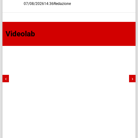
07/08/2026
14:36
Redazione
Videolab
‹
›