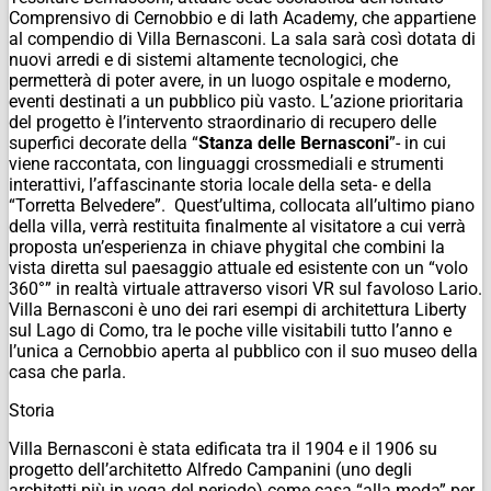
Comprensivo di Cernobbio e di Iath Academy, che appartiene
al compendio di Villa Bernasconi. La sala sarà così dotata di
nuovi arredi e di sistemi altamente tecnologici, che
permetterà di poter avere, in un luogo ospitale e moderno,
eventi destinati a un pubblico più vasto. L’azione prioritaria
del progetto è l’intervento straordinario di recupero delle
superfici decorate della “
Stanza delle Bernasconi
”- in cui
viene raccontata, con linguaggi crossmediali e strumenti
interattivi, l’affascinante storia locale della seta- e della
“Torretta Belvedere”. Quest’ultima, collocata all’ultimo piano
della villa, verrà restituita finalmente al visitatore a cui verrà
proposta un’esperienza in chiave phygital che combini la
vista diretta sul paesaggio attuale ed esistente con un “volo
360°” in realtà virtuale attraverso visori VR sul favoloso Lario.
Villa Bernasconi è uno dei rari esempi di architettura Liberty
sul Lago di Como, tra le poche ville visitabili tutto l’anno e
l’unica a Cernobbio aperta al pubblico con il suo museo della
casa che parla.
Storia
Villa Bernasconi è stata edificata tra il 1904 e il 1906 su
progetto dell’architetto Alfredo Campanini (uno degli
architetti più in voga del periodo) come casa “alla moda” per