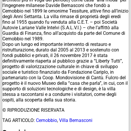
l’ingegnere milanese Davide Bernasconi che fondò a
Cernobbio nel 1899 le omonime Tessiture, attive fino all’inizio
degli Anni Settanta.
La villa rimase di proprietà degli eredi
fino al 1955 quando fu venduta alla C.E.T. – poi Società
Autovie Lariane Valle Intelvi (S.A.L.V.I.) – che l’affittò alla
Guardia di Finanza, fino all’acquisto da parte del Comune di
Cernobbio nel 1989.
Dopo un lungo ed importante intervento di restauro e
ristrutturazione, durato dal 2005 al 2013 e sostenuto con
fondi pubblici e privati, il 26 novembre 2017 è stata
definitivamente riaperta al pubblico grazie a “Liberty Tutti”,
progetto di valorizzazione culturale in chiave di sviluppo
sociale e turistico finanziato da Fondazione Cariplo, in
partenariato con la Coop. Mondovisione di Cantù. Fulcro del
progetto è il nuovo Museo della “casa che parla”, in cui, con il
supporto di soluzioni tecnologiche e di design, è la villa
stessa a raccontarsi e a condurre i visitatori, come degli
ospiti, alla scoperta della sua storia.
© RIPRODUZIONE RISERVATA
TAG ARTICOLO:
Cernobbio
,
Villa Bernasconi