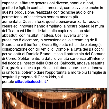
capace di affiatare generazioni diverse, nonni e nipoti,
genitori e figli, in contesti immersivi, come avviene anche in
questa produzione, realizzata con tecniche audio, che
permettono un’esperienza sonora ancora più
aumentata.
Questi sforzi, questa perseveranza, la forza di
creare ed innovare hanno ampliato la nostra platea: le mura
del Teatro ed i limiti dettati dalla capienza sono stati
abbattuti, con risultati inattesi.
Così avverrà anche il
prossimo 8 dicembre, in occasione dello
streaming
de
Il
Guardiano e il buffone, Ossia Rigoletto (che ride e piange)
, in
collaborazione con gli Amici di Como e la Città dei Balocchi,
per volontà di Daniele Brunati e con il patrocinio del Comune
di Como.
Solitamente, la data, divenuta canonica all’interno
del ricco palinsesto della Città dei Balocchi, andava esaurita.
Ora, grazie a questa preziosa collaborazione, che si rinnova e
si rafforza, potremo dare l’opportunità a molte più famiglie di
seguire il progetto di
Opera kids,
sul
portale
cittadeibalocchi.it
.”