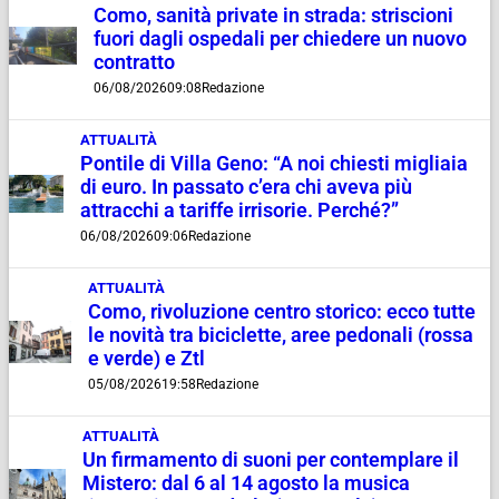
Como, sanità private in strada: striscioni
fuori dagli ospedali per chiedere un nuovo
contratto
06/08/2026
09:08
Redazione
ATTUALITÀ
Pontile di Villa Geno: “A noi chiesti migliaia
di euro. In passato c’era chi aveva più
attracchi a tariffe irrisorie. Perché?”
06/08/2026
09:06
Redazione
ATTUALITÀ
Como, rivoluzione centro storico: ecco tutte
le novità tra biciclette, aree pedonali (rossa
e verde) e Ztl
05/08/2026
19:58
Redazione
ATTUALITÀ
Un firmamento di suoni per contemplare il
Mistero: dal 6 al 14 agosto la musica