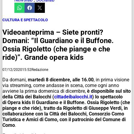
CULTURA E SPETTACOLO
Videoanteprima – Siete pronti?
Domani: “Il Guardiano e il Buffone.
Ossia Rigoletto (che piange e che
ride)”. Grande opera kids
07/12/2020
15:52
Redazione
Da domani,
martedì 8 dicembre, alle 16.00
, in prima visione
via
streaming
, come andasse in scena, come ogni anno
avviene la prima domenica di dicembre,
è disponibile sul sito
della Città dei Balocchi (
cittadeibalocchi.it
) lo spettacolo
di
Opera kids Il Guardiano e il Buffone. Ossia Rigoletto (che
piange e che ride),
tratto
da
Rigoletto
di Giuseppe Verdi, in
collaborazione con la Città dei Balocchi, Consorzio Como
Turistica e Amici di Como, con il patrocinio del Comune di
Como
.