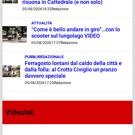
risuona in Cattedrale (e non solo)
05/08/2026
18:22
Redazione
ATTUALITÀ
“Come è bello andare in giro”…con lo
scooter sul lungolago VIDEO
05/08/2026
17:57
Redazione
PUBBLIREDAZIONALE
Ferragosto lontani dal caldo della città e
dalla folla: al Crotto Civiglio un pranzo
davvero speciale
05/08/2026
17:23
Redazione
Videolab