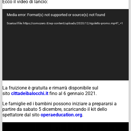
Ecco il video di lancio:
Video
Media error: Format(s) not supported or source(s) not found
Player
Scarica il file: https://comozero.it/wp-content/uploads/2020/12/rigoletto-promo.mp4?_=1
La fruizione è gratuita e rimarrà disponibile sul
sito
cittadeibalocchi.it
fino al 6 gennaio 2021.
Le famiglie ed i bambini possono iniziare a prepararsi a
partire da sabato 5 dicembre, scaricando il
kit
dello
spettatore dal sito
operaeducation.org
.