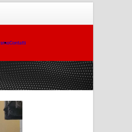
ismo
Contatti