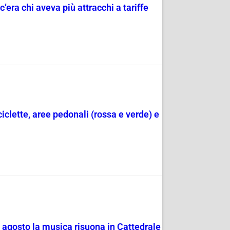
c’era chi aveva più attracchi a tariffe
ciclette, aree pedonali (rossa e verde) e
4 agosto la musica risuona in Cattedrale