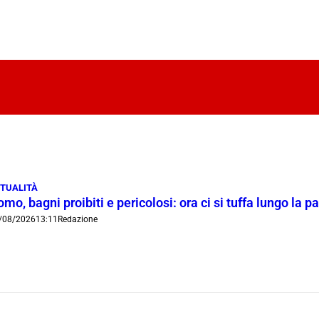
TUALITÀ
mo, bagni proibiti e pericolosi: ora ci si tuffa lungo la 
/08/2026
13:11
Redazione