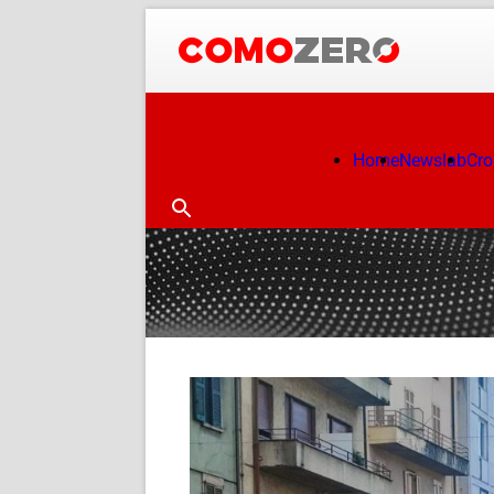
Home
Newslab
Cr