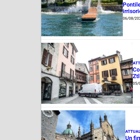
Pontile
irrisor
06/08/20
ATT
Com
Ztl
05/
ATTUAL
Un fi