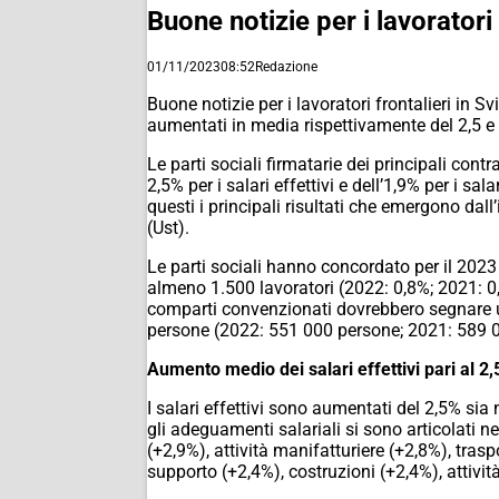
Buone notizie per i lavoratori 
01/11/2023
08:52
Redazione
Buone notizie per i lavoratori frontalieri in Sv
aumentati in media rispettivamente del 2,5 e 
Le parti sociali firmatarie dei principali con
2,5% per i salari effettivi e dell’1,9% per i sa
questi i principali risultati che emergono dall
(Ust).
Le parti sociali hanno concordato per il 2023
almeno 1.500 lavoratori (2022: 0,8%; 2021: 0,4
comparti convenzionati dovrebbero segnare un 
persone (2022: 551 000 persone; 2021: 589 
Aumento medio dei salari effettivi pari al 2
I salari effettivi sono aumentati del 2,5% si
gli adeguamenti salariali si sono articolati
(+2,9%), attività manifatturiere (+2,8%), trasp
supporto (+2,4%), costruzioni (+2,4%), attivit