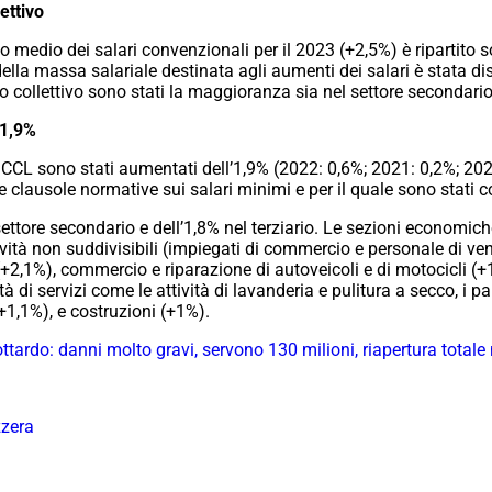
ettivo
 medio dei salari convenzionali per il 2023 (+2,5%) è ripartito s
 della massa salariale destinata agli aumenti dei salari è stata d
o collettivo sono stati la maggioranza sia nel settore secondario
’1,9%
ali CCL sono stati aumentati dell’1,9% (2022: 0,6%; 2021: 0,2%; 2
clausole normative sui salari minimi e per il quale sono stati co
settore secondario e dell’1,8% nel terziario. Le sezioni economi
tività non suddivisibili (impiegati di commercio e personale di ven
e (+2,1%), commercio e riparazione di autoveicoli e di motocicli 
tà di servizi come le attività di lavanderia e pulitura a secco, i pa
(+1,1%), e costruzioni (+1%).
ttardo: danni molto gravi, servono 130 milioni, riapertura totale
zzera