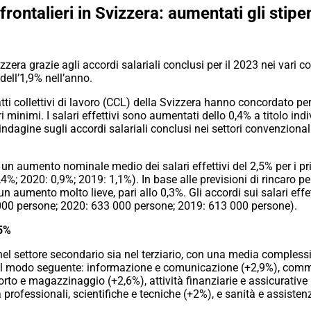
frontalieri in Svizzera: aumentati gli stipe
izzera grazie agli accordi salariali conclusi per il 2023 nei vari co
dell’1,9% nell’anno.
tratti collettivi di lavoro (CCL) della Svizzera hanno concordato
lari minimi. I salari effettivi sono aumentati dello 0,4% a titolo ind
’indagine sugli accordi salariali conclusi nei settori convenzionali
 un aumento nominale medio dei salari effettivi del 2,5% per i pr
%; 2020: 0,9%; 2019: 1,1%). In base alle previsioni di rincaro per 
aumento molto lieve, pari allo 0,3%. Gli accordi sui salari effe
000 persone; 2020: 633 000 persone; 2019: 613 000 persone).
,5%
a nel settore secondario sia nel terziario, con una media comples
 nel modo seguente: informazione e comunicazione (+2,9%), comme
orto e magazzinaggio (+2,6%), attività finanziarie e assicurative 
à professionali, scientifiche e tecniche (+2%), e sanità e assisten