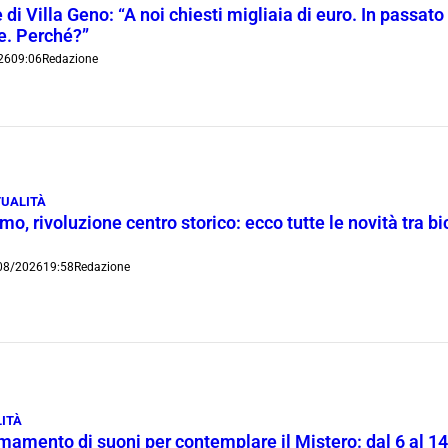
 di Villa Geno: “A noi chiesti migliaia di euro. In passato 
ie. Perché?”
26
09:06
Redazione
UALITÀ
o, rivoluzione centro storico: ecco tutte le novità tra bi
08/2026
19:58
Redazione
ITÀ
rmamento di suoni per contemplare il Mistero: dal 6 al 1