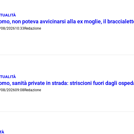
TUALITÀ
mo, non poteva avvicinarsi alla ex moglie, il braccialetto
/08/2026
10:33
Redazione
TUALITÀ
mo, sanità private in strada: striscioni fuori dagli ospe
/08/2026
09:08
Redazione
TÀ