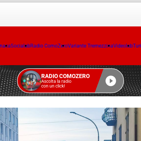
onaca
Socialab
Radio ComoZero
Variante Tremezzina
Videolab
Tur
RADIO COMOZERO
Ascolta la radio
con un click!