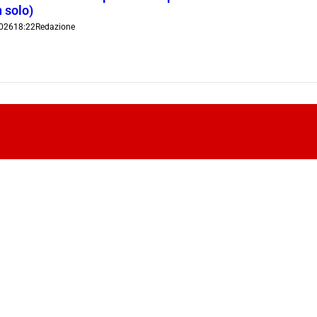
 solo)
026
18:22
Redazione