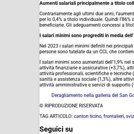
Aumenti salariali principalmente a titolo coll
Contrariamente agli ultimi due anni, l’aumento
per lo 0,4% a titolo individuale. Quindi l’86%
beneficiarie. Gli adeguamenti concessi a titol
I salari minimi sono progrediti in media dell
Nel 2023 i salari minimi definiti nei princip
persone sono tutelate da un CCL che contiene 
I salari minimi sono aumentati dell’1,9% nel 
attività finanziarie e assicurative (+3,7%), at
attività professionali, scientifiche e tecnich
sanità e assistenza sociale (1,3%), altre attivi
attività amministrative e servizi di supporto 
Deragliamento nella galleria del San Go
© RIPRODUZIONE RISERVATA
TAG ARTICOLO:
canton ticino
,
frontalieri
,
svi
Seguici su