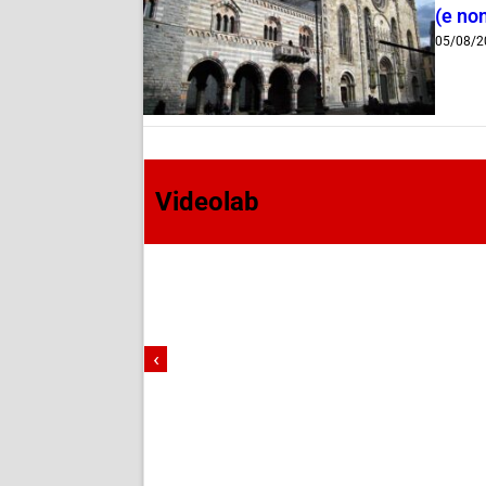
(e non
05/08/2
Videolab
‹