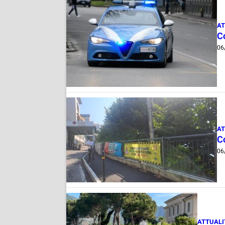
AT
Co
06
AT
Co
06
ATTUALI