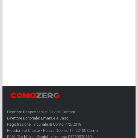
Direttore Responsabile: Davide Cantoni
Direttore Editoriale: Emanuele Caso
Registrazione Tribunale di Como: n°2/2018
Freedom of Choice - Piazza Duomo 17, 22100 Como
PIVA Cf e N° Iscr. Registro Imprese 03799020130