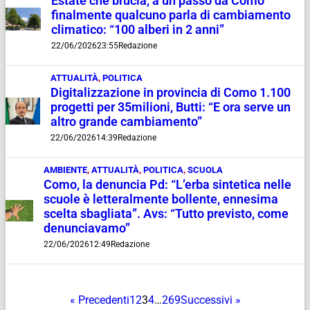
Estate che brucia, a un passo da Como
finalmente qualcuno parla di cambiamento
climatico: “100 alberi in 2 anni”
22/06/2026
23:55
Redazione
ATTUALITÀ
,
POLITICA
Digitalizzazione in provincia di Como 1.100
progetti per 35milioni, Butti: “E ora serve un
altro grande cambiamento”
22/06/2026
14:39
Redazione
AMBIENTE
,
ATTUALITÀ
,
POLITICA
,
SCUOLA
Como, la denuncia Pd: “L’erba sintetica nelle
scuole è letteralmente bollente, ennesima
scelta sbagliata”. Avs: “Tutto previsto, come
denunciavamo”
22/06/2026
12:49
Redazione
« Precedenti
1
2
3
4
…
269
Successivi »