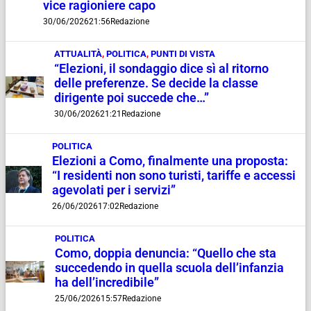
vice ragioniere capo
30/06/2026
21:56
Redazione
ATTUALITÀ
,
POLITICA
,
PUNTI DI VISTA
“Elezioni, il sondaggio dice sì al ritorno
delle preferenze. Se decide la classe
dirigente poi succede che…”
30/06/2026
21:21
Redazione
POLITICA
Elezioni a Como, finalmente una proposta:
“I residenti non sono turisti, tariffe e accessi
agevolati per i servizi”
26/06/2026
17:02
Redazione
POLITICA
Como, doppia denuncia: “Quello che sta
succedendo in quella scuola dell’infanzia
ha dell’incredibile”
25/06/2026
15:57
Redazione