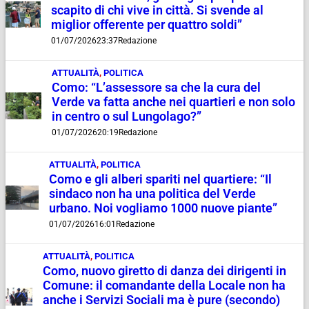
scapito di chi vive in città. Si svende al
miglior offerente per quattro soldi”
01/07/2026
23:37
Redazione
ATTUALITÀ
,
POLITICA
Como: “L’assessore sa che la cura del
Verde va fatta anche nei quartieri e non solo
in centro o sul Lungolago?”
01/07/2026
20:19
Redazione
ATTUALITÀ
,
POLITICA
Como e gli alberi spariti nel quartiere: “Il
sindaco non ha una politica del Verde
urbano. Noi vogliamo 1000 nuove piante”
01/07/2026
16:01
Redazione
ATTUALITÀ
,
POLITICA
Como, nuovo giretto di danza dei dirigenti in
Comune: il comandante della Locale non ha
anche i Servizi Sociali ma è pure (secondo)