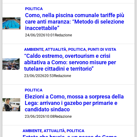
POLITICA
Como, nella piscina comunale tariffe più
care anti maranza: “Metodo di selezione
inaccettabile”
24/06/2026
10:01
Redazione
AMBIENTE
,
ATTUALITÀ
,
POLITICA
,
PUNTI DI VISTA
“Caldo estremo, overtourism e crisi
abitativa a Como: servono misure per
tutelare cittadini e territorio”
23/06/2026
20:53
Redazione
POLITICA
Elezioni a Como, mossa a sorpresa della
Lega: arrivano i gazebo per primarie e
candidato sindaco
23/06/2026
10:08
Redazione
AMBIENTE
,
ATTUALITÀ
,
POLITICA