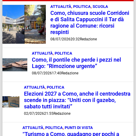
ATTUALITÀ
,
POLITICA
,
SCUOLA
Como, chiusura scuole Corridoni
e di Salita Cappuccini il Tar dà
ragione al Comune: ricorsi
respinti
08/07/2026
20:32
Redazione
ATTUALITÀ
,
POLITICA
Como, il pontile che perde i pezzi nel
Lago: “Rimozione urgente”
08/07/2026
17:40
Redazione
ATTUALITÀ
,
POLITICA
Elezioni 2027 a Como, anche il centrodestra
scende in piazza: “Uniti con il gazebo,
sabato tutti invitati”
02/07/2026
21:55
Redazione
ATTUALITÀ
,
POLITICA
,
PUNTI DI VISTA
“Turismo a Como, guadagno per pochi a