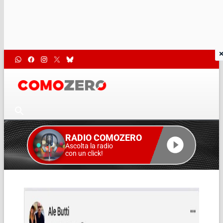
RADIO COMOZERO
Ascolta la radio
con un click!