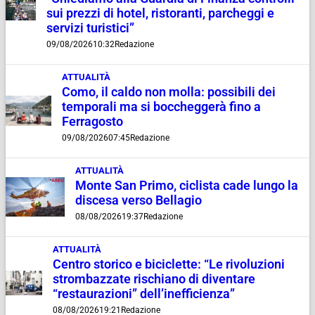
sui prezzi di hotel, ristoranti, parcheggi e
servizi turistici”
09/08/2026
10:32
Redazione
ATTUALITÀ
Como, il caldo non molla: possibili dei
temporali ma si boccheggerà fino a
Ferragosto
09/08/2026
07:45
Redazione
ATTUALITÀ
Monte San Primo, ciclista cade lungo la
discesa verso Bellagio
08/08/2026
19:37
Redazione
ATTUALITÀ
Centro storico e biciclette: “Le rivoluzioni
strombazzate rischiano di diventare
“restaurazioni” dell’inefficienza”
08/08/2026
19:21
Redazione