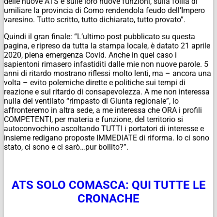
delle nuove ATS e sulle loro nuove funzioni, sulla follia di
umiliare la provincia di Como rendendola feudo dell’Impero
varesino. Tutto scritto, tutto dichiarato, tutto provato”.
Quindi il gran finale: “
L’ultimo post pubblicato su questa
pagina, e ripreso da tutta la stampa locale, è datato 21 aprile
2020, piena emergenza Covid. Anche in quel caso i
sapientoni rimasero infastiditi dalle mie non nuove parole. 5
anni di ritardo mostrano riflessi molto lenti, ma – ancora una
volta – evito polemiche dirette e politiche sui tempi di
reazione e sul ritardo di consapevolezza. A me non interessa
nulla del ventilato “rimpasto di Giunta regionale”, lo
affronteremo in altra sede, a me interessa che ORA i profili
COMPETENTI, per materia e funzione, del territorio si
autoconvochino ascoltando TUTTI i portatori di interesse e
insieme redigano proposte IMMEDIATE di riforma. Io ci sono
stato, ci sono e ci sarò…pur bollito
?”.
ATS SOLO COMASCA: QUI TUTTE LE
CRONACHE