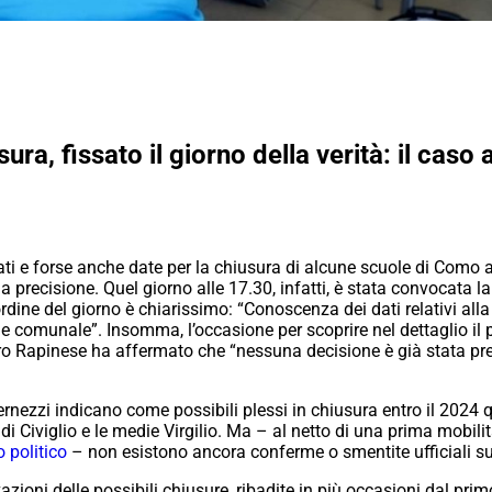
ra, fissato il giorno della verità: il cas
dati e forse anche date per la chiusura di alcune scuole di Como 
a precisione. Quel giorno alle 17.30, infatti, è stata convocat
rdine del giorno è chiarissimo: “Conoscenza dei dati relativi alla
ne comunale”. Insomma, l’occasione per scoprire nel dettaglio 
ro Rapinese ha affermato che “nessuna decisione è già stata pr
ernezzi indicano come possibili plessi in chiusura entro il 2024 q
 di Civiglio e le medie Virgilio. Ma – al netto di una prima mobili
 politico
– non esistono ancora conferme o smentite ufficiali su
azioni delle possibili chiusure, ribadite in più occasioni dal prim