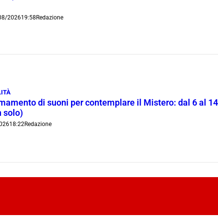
08/2026
19:58
Redazione
ITÀ
rmamento di suoni per contemplare il Mistero: dal 6 al 1
 solo)
026
18:22
Redazione