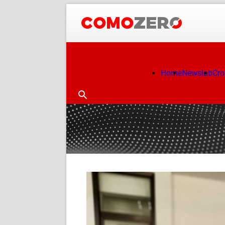
Home
Newslab
Cr