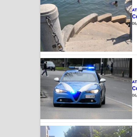
AT
Co
06
AT
Co
06