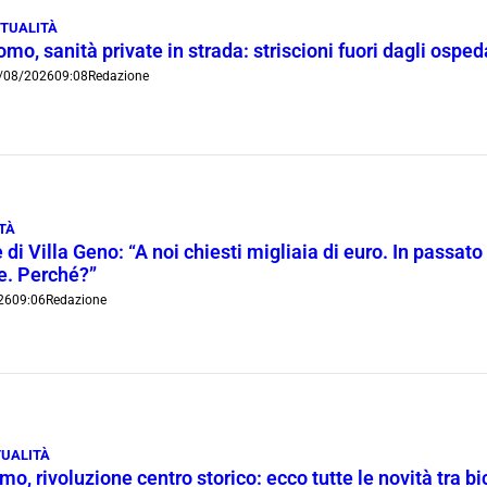
TUALITÀ
mo, sanità private in strada: striscioni fuori dagli ospe
/08/2026
09:08
Redazione
TÀ
 di Villa Geno: “A noi chiesti migliaia di euro. In passato 
ie. Perché?”
26
09:06
Redazione
UALITÀ
o, rivoluzione centro storico: ecco tutte le novità tra bi