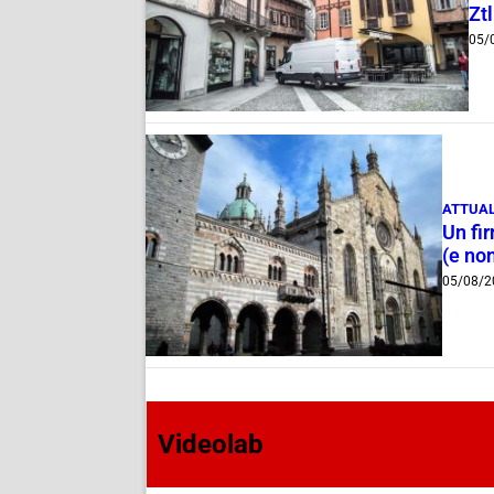
Ztl
05/
ATTUAL
Un fi
(e non
05/08/2
Videolab