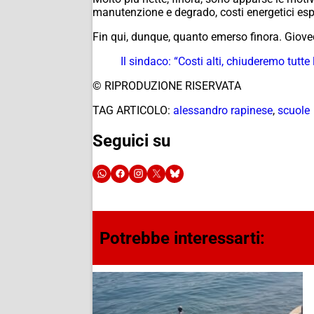
manutenzione e degrado, costi energetici espon
Fin qui, dunque, quanto emerso finora. Gioved
Il sindaco: “Costi alti, chiuderemo tut
© RIPRODUZIONE RISERVATA
TAG ARTICOLO:
alessandro rapinese
,
scuole
Seguici su
Potrebbe interessarti: