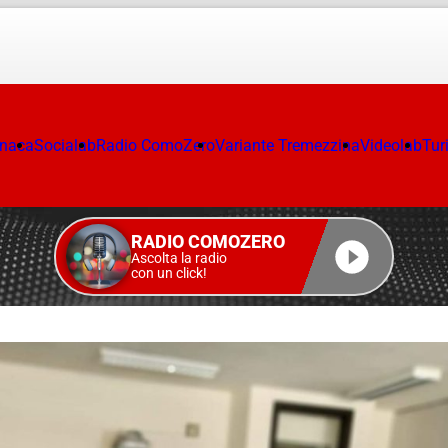
onaca
Socialab
Radio ComoZero
Variante Tremezzina
Videolab
Tur
RADIO COMOZERO
Ascolta la radio
con un click!