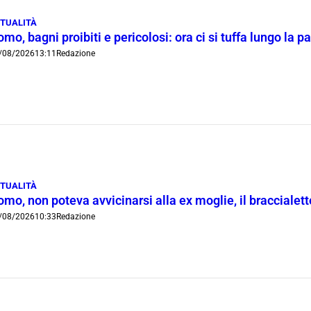
TUALITÀ
mo, bagni proibiti e pericolosi: ora ci si tuffa lungo la 
/08/2026
13:11
Redazione
TUALITÀ
mo, non poteva avvicinarsi alla ex moglie, il braccialetto
/08/2026
10:33
Redazione