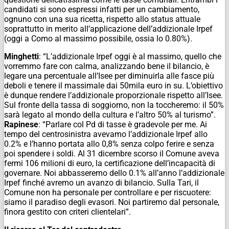
candidati si sono espressi infatti per un cambiamento,
ognuno con una sua ricetta, rispetto allo status attuale
soprattutto in merito all’applicazione dell’addizionale Irpef
(oggi a Como al massimo possibile, ossia lo 0.80%).
Minghetti
: “L’addizionale Irpef oggi è al massimo, quello che
vorremmo fare con calma, analizzando bene il bilancio, è
legare una percentuale all’Isee per diminuirla alle fasce più
deboli e tenere il massimale dai 50mila euro in su. L’obiettivo
è dunque rendere l’addizionale proporzionale rispetto all’Isee.
Sul fronte della tassa di soggiorno, non la toccheremo: il 50%
sarà legato al mondo della cultura e l’altro 50% al turismo”.
Rapinese
: “Parlare col Pd di tasse è gradevole per me. Ai
tempo del centrosinistra avevamo l’addizionale Irpef allo
0.2% e l’hanno portata allo 0,8% senza colpo ferire e senza
poi spendere i soldi. Al 31 dicembre scorso il Comune aveva
fermi 106 milioni di euro, la certificazione dell’incapacità di
governare. Noi abbasseremo dello 0.1% all’anno l’addizionale
Irpef finché avremo un avanzo di bilancio. Sulla Tari, il
Comune non ha personale per controllare e per riscuotere:
siamo il paradiso degli evasori. Noi partiremo dal personale,
finora gestito con criteri clientelari”.