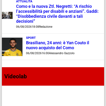
ATTUALITÀ
Como e la nuova Ztl. Negretti: “A rischio
l’accessibilità per disabili e anziani”. Gaddi:
“Disobbedienza civile davanti a tali
decisioni”
06/08/2026
18:08
Redazione
SPORT
Brasiliano, 24 anni: è Yan Couto il
nuovo acquisto del Como
06/08/2026
16:00
Alessandro Gazzolo
Videolab