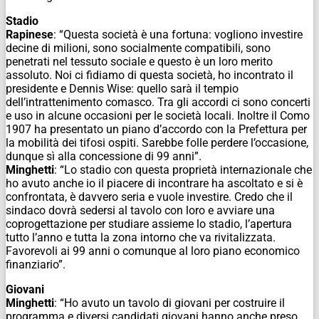
Stadio
Rapinese
: “Questa società è una fortuna: vogliono investire
decine di milioni, sono socialmente compatibili, sono
penetrati nel tessuto sociale e questo è un loro merito
assoluto. Noi ci fidiamo di questa società, ho incontrato il
presidente e Dennis Wise: quello sarà il tempio
dell’intrattenimento comasco. Tra gli accordi ci sono concerti
e uso in alcune occasioni per le società locali. Inoltre il Como
1907 ha presentato un piano d’accordo con la Prefettura per
la mobilità dei tifosi ospiti. Sarebbe folle perdere l’occasione,
dunque sì alla concessione di 99 anni”.
Minghetti
: “Lo stadio con questa proprietà internazionale che
ho avuto anche io il piacere di incontrare ha ascoltato e si è
confrontata, è davvero seria e vuole investire. Credo che il
sindaco dovrà sedersi al tavolo con loro e avviare una
coprogettazione per studiare assieme lo stadio, l’apertura
tutto l’anno e tutta la zona intorno che va rivitalizzata.
Favorevoli ai 99 anni o comunque al loro piano economico
finanziario”.
Giovani
Minghetti
: “Ho avuto un tavolo di giovani per costruire il
programma e diversi candidati giovani hanno anche preso