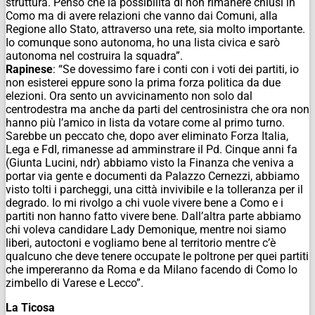
struttura. Penso che la possibilità di non rimanere chiusi in
Como ma di avere relazioni che vanno dai Comuni, alla
Regione allo Stato, attraverso una rete, sia molto importante.
Io comunque sono autonoma, ho una lista civica e sarò
autonoma nel costruira la squadra”.
Rapinese
: “Se dovessimo fare i conti con i voti dei partiti, io
non esisterei eppure sono la prima forza politica da due
elezioni. Ora sento un avvicinamento non solo dal
centrodestra ma anche da parti del centrosinistra che ora non
hanno più l’amico in lista da votare come al primo turno.
Sarebbe un peccato che, dopo aver eliminato Forza Italia,
Lega e FdI, rimanesse ad amminstrare il Pd. Cinque anni fa
(Giunta Lucini, ndr) abbiamo visto la Finanza che veniva a
portar via gente e documenti da Palazzo Cernezzi, abbiamo
visto tolti i parcheggi, una città invivibile e la tolleranza per il
degrado. Io mi rivolgo a chi vuole vivere bene a Como e i
partiti non hanno fatto vivere bene. Dall’altra parte abbiamo
chi voleva candidare Lady Demonique, mentre noi siamo
liberi, autoctoni e vogliamo bene al territorio mentre c’è
qualcuno che deve tenere occupate le poltrone per quei partiti
che impereranno da Roma e da Milano facendo di Como lo
zimbello di Varese e Lecco”.
La Ticosa