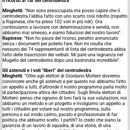
Il ricorso al Tar del centrodestra
Minghetti:
“Non sono preoccupata ma posso capire che il
centrodestra l’abbia fatto con uno scarto così ridotto (rispetto
a Rapinese, che ha preso 102 voti in più ndr). Ora
continuiamo a lavorare con determinazione e serietà, non
abbiamo mai smesso, e siamo fiduciosi del nostro lavoro”.
Rapinese
: “Non ho paura del ricorso, peraltro annunciato
senza i documenti per poterlo fare. Non mi risulta che
nessuno dei 74 rappresentanti di lista del centrodestra abbia
fatto delle trascrizioni dei verbali. Mi pare una lagnanza nel
Mugello del centrodestra dopo una bastonata incredibile”.
Gli astenuti e i voti “liberi” del centrodestra
Minghetti
: “Oltre agli elettori di Giordano Molteni dovremo
convincere anche gli astenuti e per questo noi abbiamo fatto
un appello a tutti, d’altronde il nostro programma parla molto
di partecipazione attiva dei cittadini. Sugli 8mila elettori di
Molteni: penso che ognuno di loro farà la sue valutazioni, noi
abbiamo un metodo e un progetto e rivolgiamo un appello a
tutti i cittadini per votare sul nostro programma, sulla
persona e sul modo calmo, pacato e professionale di far
politica che abbiamo scelto. I partiti? Io credo che siano la
garanzia di un lavoro di squadra, di una storia, di una