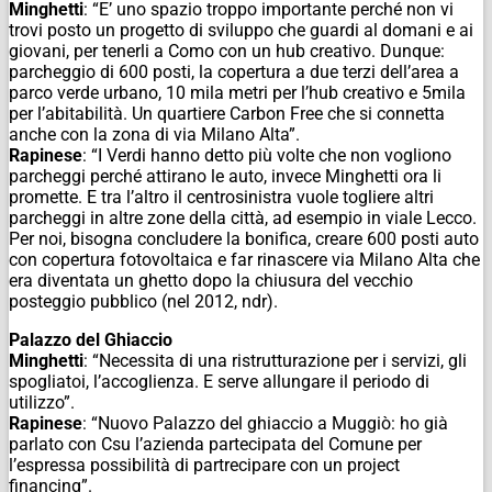
Minghetti
: “E’ uno spazio troppo importante perché non vi
trovi posto un progetto di sviluppo che guardi al domani e ai
giovani, per tenerli a Como con un hub creativo. Dunque:
parcheggio di 600 posti, la copertura a due terzi dell’area a
parco verde urbano, 10 mila metri per l’hub creativo e 5mila
per l’abitabilità. Un quartiere Carbon Free che si connetta
anche con la zona di via Milano Alta”.
Rapinese
: “I Verdi hanno detto più volte che non vogliono
parcheggi perché attirano le auto, invece Minghetti ora li
promette. E tra l’altro il centrosinistra vuole togliere altri
parcheggi in altre zone della città, ad esempio in viale Lecco.
Per noi, bisogna concludere la bonifica, creare 600 posti auto
con copertura fotovoltaica e far rinascere via Milano Alta che
era diventata un ghetto dopo la chiusura del vecchio
posteggio pubblico (nel 2012, ndr).
Palazzo del Ghiaccio
Minghetti
: “Necessita di una ristrutturazione per i servizi, gli
spogliatoi, l’accoglienza. E serve allungare il periodo di
utilizzo”.
Rapinese
: “Nuovo Palazzo del ghiaccio a Muggiò: ho già
parlato con Csu l’azienda partecipata del Comune per
l’espressa possibilità di partrecipare con un project
financing”.