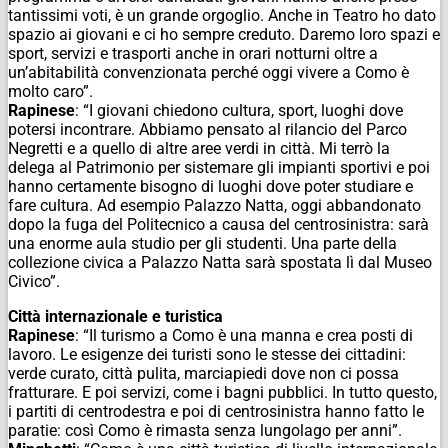
tantissimi voti, è un grande orgoglio. Anche in Teatro ho dato
spazio ai giovani e ci ho sempre creduto. Daremo loro spazi e
sport, servizi e trasporti anche in orari notturni oltre a
un’abitabilità convenzionata perché oggi vivere a Como è
molto caro”.
Rapinese
: “I giovani chiedono cultura, sport, luoghi dove
potersi incontrare. Abbiamo pensato al rilancio del Parco
Negretti e a quello di altre aree verdi in città. Mi terrò la
delega al Patrimonio per sistemare gli impianti sportivi e poi
hanno certamente bisogno di luoghi dove poter studiare e
fare cultura. Ad esempio Palazzo Natta, oggi abbandonato
dopo la fuga del Politecnico a causa del centrosinistra: sarà
una enorme aula studio per gli studenti. Una parte della
collezione civica a Palazzo Natta sarà spostata lì dal Museo
Civico”.
Città internazionale e turistica
Rapinese
: “Il turismo a Como è una manna e crea posti di
lavoro. Le esigenze dei turisti sono le stesse dei cittadini:
verde curato, città pulita, marciapiedi dove non ci possa
fratturare. E poi servizi, come i bagni pubblici. In tutto questo,
i partiti di centrodestra e poi di centrosinistra hanno fatto le
paratie: così Como è rimasta senza lungolago per anni”.