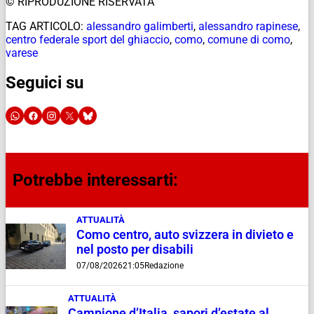
© RIPRODUZIONE RISERVATA
TAG ARTICOLO:
alessandro galimberti
,
alessandro rapinese
,
centro federale sport del ghiaccio
,
como
,
comune di como
,
varese
Seguici su
Potrebbe interessarti:
ATTUALITÀ
Como centro, auto svizzera in divieto e
nel posto per disabili
07/08/2026
21:05
Redazione
ATTUALITÀ
Campione d’Italia, sapori d’estate al