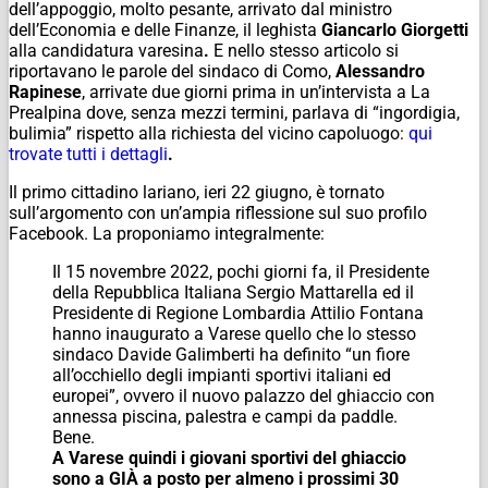
dell’appoggio, molto pesante, arrivato dal ministro
dell’Economia e delle Finanze, il leghista
Giancarlo Giorgetti
alla candidatura varesina
.
E nello stesso articolo si
riportavano le parole del sindaco di Como,
Alessandro
Rapinese
, arrivate due giorni prima in un’intervista a La
Prealpina dove, senza mezzi termini, parlava di “ingordigia,
bulimia” rispetto alla richiesta del vicino capoluogo:
qui
trovate tutti i dettagli
.
Il primo cittadino lariano, ieri 22 giugno, è tornato
sull’argomento con un’ampia riflessione sul suo profilo
Facebook. La proponiamo integralmente:
Il 15 novembre 2022, pochi giorni fa, il Presidente
della Repubblica Italiana Sergio Mattarella ed il
Presidente di Regione Lombardia Attilio Fontana
hanno inaugurato a Varese quello che lo stesso
sindaco Davide Galimberti ha definito “un fiore
all’occhiello degli impianti sportivi italiani ed
europei”, ovvero il nuovo palazzo del ghiaccio con
annessa piscina, palestra e campi da paddle.
Bene.
A Varese quindi i giovani sportivi del ghiaccio
sono a GIÀ a posto per almeno i prossimi 30