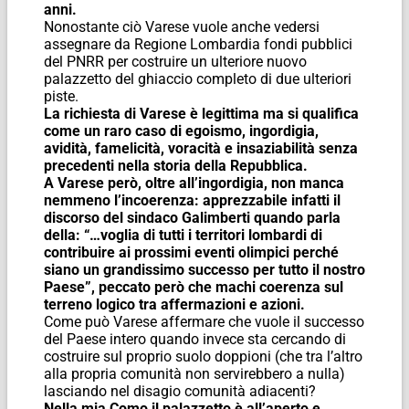
anni.
Nonostante ciò Varese vuole anche vedersi
assegnare da Regione Lombardia fondi pubblici
del PNRR per costruire un ulteriore nuovo
palazzetto del ghiaccio completo di due ulteriori
piste.
La richiesta di Varese è legittima ma si qualifica
come un raro caso di egoismo, ingordigia,
avidità, famelicità, voracità e insaziabilità senza
precedenti nella storia della Repubblica.
A Varese però, oltre all’ingordigia, non manca
nemmeno l’incoerenza: apprezzabile infatti il
discorso del sindaco Galimberti quando parla
della: “…voglia di tutti i territori lombardi di
contribuire ai prossimi eventi olimpici perché
siano un grandissimo successo per tutto il nostro
Paese”, peccato però che machi coerenza sul
terreno logico tra affermazioni e azioni.
Come può Varese affermare che vuole il successo
del Paese intero quando invece sta cercando di
costruire sul proprio suolo doppioni (che tra l’altro
alla propria comunità non servirebbero a nulla)
lasciando nel disagio comunità adiacenti?
Nella mia Como il palazzetto è all’aperto e