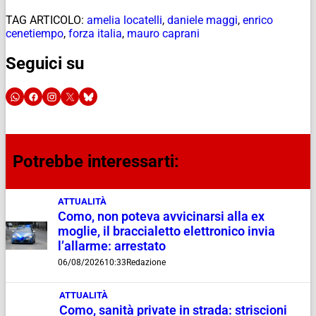
TAG ARTICOLO:
amelia locatelli
,
daniele maggi
,
enrico
cenetiempo
,
forza italia
,
mauro caprani
Seguici su
Potrebbe interessarti:
ATTUALITÀ
Como, non poteva avvicinarsi alla ex
moglie, il braccialetto elettronico invia
l’allarme: arrestato
06/08/2026
10:33
Redazione
ATTUALITÀ
Como, sanità private in strada: striscioni