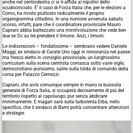
anche nel centrodestra ci si ri-affida ai nipotini dello
scudocrociato. E’ il caso di Forza Italia che, per le elezioni a
Como, ha rivisto piuttosto radicalmente il proprio
organigramma cittadino. In una riunione avvenuta sabato
scorso, infatti, pare che il coordinatore provinciale Mauro
Caprani abbia battezzato una minirivoluzione che vede ben
due ex Dc su tre prendere il timone. Anzi, i timoni.
Le indiscrezioni – fondatissime – sembrano vedere Daniele
Maggi, ex sindaco di Carate Urio oggi in minoranza nel paese
ma fresco eletto in consiglio provinciale, un lunghissimo
curriculum sulla scena centrista comasca sotto varie sigle,
democristiano purissimo, salire sulla tolda di comando della
corsa per Palazzo Cernezzi.
Caprani, che avrà comunque sempre in mano la bussoila
generale di Forza Italia, si occuperà decisamente di più del
territorio rispetto al capoluogo, pur senza abdicare
minimamente. E magari sarà sulla turbolenta Erba, nello
specifico, che il sindaco di Barni potrà concentrare attenzioni
e strategie.