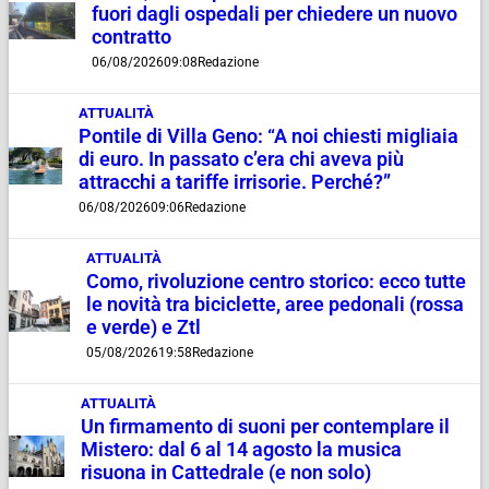
fuori dagli ospedali per chiedere un nuovo
contratto
06/08/2026
09:08
Redazione
ATTUALITÀ
Pontile di Villa Geno: “A noi chiesti migliaia
di euro. In passato c’era chi aveva più
attracchi a tariffe irrisorie. Perché?”
06/08/2026
09:06
Redazione
ATTUALITÀ
Como, rivoluzione centro storico: ecco tutte
le novità tra biciclette, aree pedonali (rossa
e verde) e Ztl
05/08/2026
19:58
Redazione
ATTUALITÀ
Un firmamento di suoni per contemplare il
Mistero: dal 6 al 14 agosto la musica
risuona in Cattedrale (e non solo)