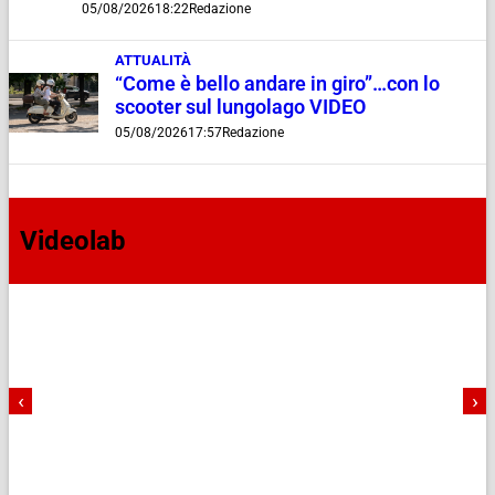
05/08/2026
18:22
Redazione
ATTUALITÀ
“Come è bello andare in giro”…con lo
scooter sul lungolago VIDEO
05/08/2026
17:57
Redazione
Videolab
‹
›