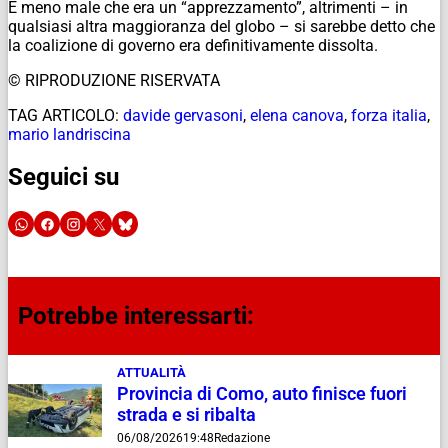
E meno male che era un “apprezzamento”, altrimenti – in
qualsiasi altra maggioranza del globo – si sarebbe detto che
la coalizione di governo era definitivamente dissolta.
© RIPRODUZIONE RISERVATA
TAG ARTICOLO:
davide gervasoni
,
elena canova
,
forza italia
,
mario landriscina
Seguici su
Potrebbe interessarti:
ATTUALITÀ
Provincia di Como, auto finisce fuori
strada e si ribalta
06/08/2026
19:48
Redazione