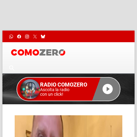
RADIO COMOZERO
Ascolta la radio
con un click!