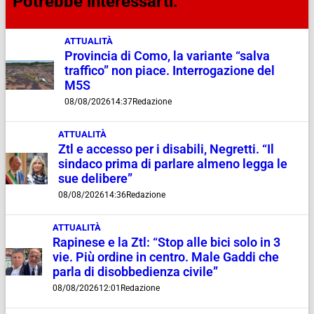
Potrebbe interessarti:
ATTUALITÀ
Provincia di Como, la variante “salva
traffico” non piace. Interrogazione del
M5S
08/08/2026
14:37
Redazione
ATTUALITÀ
Ztl e accesso per i disabili, Negretti. “Il
sindaco prima di parlare almeno legga le
sue delibere”
08/08/2026
14:36
Redazione
ATTUALITÀ
Rapinese e la Ztl: “Stop alle bici solo in 3
vie. Più ordine in centro. Male Gaddi che
parla di disobbedienza civile”
08/08/2026
12:01
Redazione