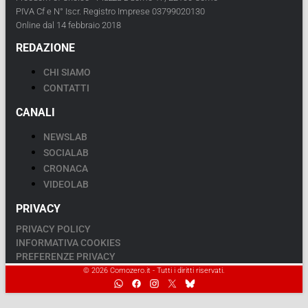
PIVA Cf e N° Iscr. Registro Imprese 03799020130
Online dal 14 febbraio 2018
REDAZIONE
CHI SIAMO
CONTATTI
CANALI
NEWSLAB
SOCIALAB
CRONACA
VIDEOLAB
PRIVACY
PRIVACY POLICY
INFORMATIVA COOKIES
PREFERENZE PRIVACY
© 2026 Comozero.it - Tutti i diritti riservati.