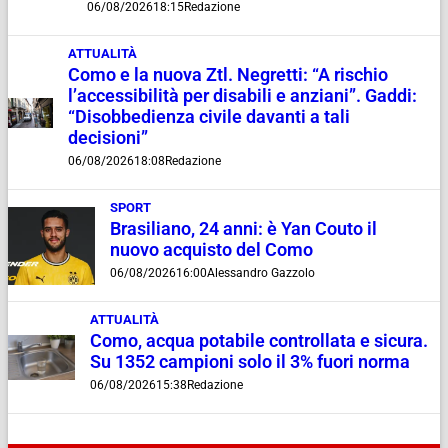
06/08/2026
18:15
Redazione
ATTUALITÀ
Como e la nuova Ztl. Negretti: “A rischio
l’accessibilità per disabili e anziani”. Gaddi:
“Disobbedienza civile davanti a tali
decisioni”
06/08/2026
18:08
Redazione
SPORT
Brasiliano, 24 anni: è Yan Couto il
nuovo acquisto del Como
06/08/2026
16:00
Alessandro Gazzolo
ATTUALITÀ
Como, acqua potabile controllata e sicura.
Su 1352 campioni solo il 3% fuori norma
06/08/2026
15:38
Redazione