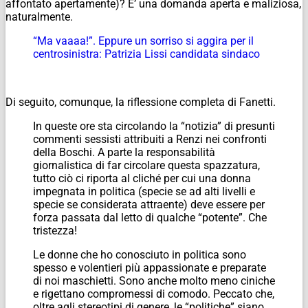
affontato apertamente)? E’ una domanda aperta e maliziosa,
naturalmente.
“Ma vaaaa!”. Eppure un sorriso si aggira per il
centrosinistra: Patrizia Lissi candidata sindaco
Di seguito, comunque, la riflessione completa di Fanetti.
In queste ore sta circolando la “notizia” di presunti
commenti sessisti attribuiti a Renzi nei confronti
della Boschi. A parte la responsabilità
giornalistica di far circolare questa spazzatura,
tutto ciò ci riporta al cliché per cui una donna
impegnata in politica (specie se ad alti livelli e
specie se considerata attraente) deve essere per
forza passata dal letto di qualche “potente”. Che
tristezza!
Le donne che ho conosciuto in politica sono
spesso e volentieri più appassionate e preparate
di noi maschietti. Sono anche molto meno ciniche
e rigettano compromessi di comodo. Peccato che,
oltre agli stereotipi di genere, le “politiche” siano