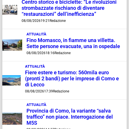
Centro storico e biciclette: “Le rivoluzioni
strombazzate rischiano di diventare
“restaurazioni” dell’inefficienza”
08/08/2026
19:21
Redazione
ATTUALITÀ
Fino Mornasco, in fiamme una villetta.
Sette persone evacuate, una in ospedale
08/08/2026
18:16
Redazione
ATTUALITÀ
Fiere estere e turismo: 560mila euro
(pronti 2 bandi) per le imprese di Como e
di Lecco
08/08/2026
17:39
Redazione
ATTUALITÀ
Provincia di Como, la variante “salva
traffico” non piace. Interrogazione del
M5S