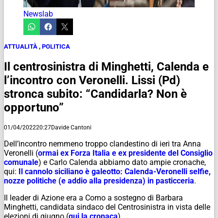
Newslab
ATTUALITÀ
,
POLITICA
Il centrosinistra di Minghetti, Calenda e
l’incontro con Veronelli. Lissi (Pd)
stronca subito: “Candidarla? Non è
opportuno”
01/04/2022
20:27
Davide Cantoni
Dell’incontro nemmeno troppo clandestino di ieri tra Anna
Veronelli (
ormai ex Forza Italia e ex presidente del Consiglio
comunale
) e Carlo Calenda abbiamo dato ampie cronache,
qui:
Il cannolo siciliano è galeotto: Calenda-Veronelli selfie,
nozze politiche (e addio alla presidenza) in pasticceria
.
Il leader di Azione era a Como a sostegno di Barbara
Minghetti, candidata sindaco del Centrosinistra in vista delle
elezioni di giugno (
qui la cronaca
).