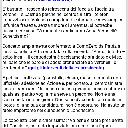
E’ bastato il resoconto-retroscena del faccia a faccia tra
Veronelli e Calenda perché nel centrosinistra i telefoni
impazzissero. Volendo comprimere chiamate e messaggi in
un’unica frasetta, senza timore di smentita, si potrebbe
riassumere così: “Veramente candidiamo Anna Veronelli?
Scherziamo?”.
Concetto ampiamente confermato a ComoZero da Patrizia
Lissi, capolista Pd, contattata sulla vicenda. “Prima di tutto –
sottolinea – il centrodestra è decisamente sfaldato e diviso,
mi pare che le parole di addio pronunciate da Veronelli lo
confermino” (
qui gli interventi della ex presidente
).
E poi sull’ipotizzata (plausibile, chiaro, ma al momento non
ufficiale) adesione ad Azione e, per portato, al centrosinistra
Lissi è tranchant: “Io penso che una persona possa entrare in
qualsiasi partito voglia ma serve un percorso. Non è una
cosa che fai in due giorni. Non sono d’accordo con qualsiasi
ipotesi di una sua candidatura, non è opportuno. Ha avuto un
ruolo importante nel quinquennio Landriscina”.
La capolista Dem è chiarissima: “Va bene è stata presidente
del Consiglio, un ruolo imparziale ma non è una figura