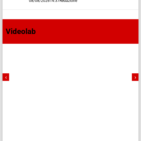
08/08/2026
14:37
Redazione
Videolab
‹
›