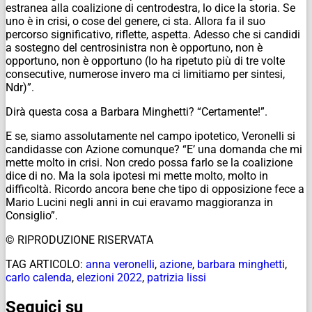
estranea alla coalizione di centrodestra, lo dice la storia. Se
uno è in crisi, o cose del genere, ci sta. Allora fa il suo
percorso significativo, riflette, aspetta. Adesso che si candidi
a sostegno del centrosinistra non è opportuno, non è
opportuno, non è opportuno (lo ha ripetuto più di tre volte
consecutive, numerose invero ma ci limitiamo per sintesi,
Ndr
)”.
Dirà questa cosa a Barbara Minghetti? “Certamente!”.
E se, siamo assolutamente nel campo ipotetico, Veronelli si
candidasse con Azione comunque? “E’ una domanda che mi
mette molto in crisi. Non credo possa farlo se la coalizione
dice di no. Ma la sola ipotesi mi mette molto, molto in
difficoltà. Ricordo ancora bene che tipo di opposizione fece a
Mario Lucini negli anni in cui eravamo maggioranza in
Consiglio”.
© RIPRODUZIONE RISERVATA
TAG ARTICOLO:
anna veronelli
,
azione
,
barbara minghetti
,
carlo calenda
,
elezioni 2022
,
patrizia lissi
Seguici su