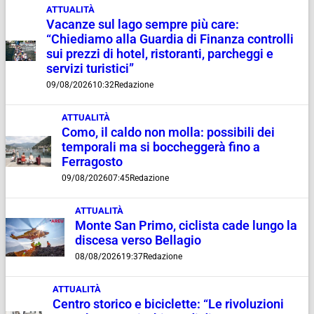
ATTUALITÀ
Vacanze sul lago sempre più care:
“Chiediamo alla Guardia di Finanza controlli
sui prezzi di hotel, ristoranti, parcheggi e
servizi turistici”
09/08/2026
10:32
Redazione
ATTUALITÀ
Como, il caldo non molla: possibili dei
temporali ma si boccheggerà fino a
Ferragosto
09/08/2026
07:45
Redazione
ATTUALITÀ
Monte San Primo, ciclista cade lungo la
discesa verso Bellagio
08/08/2026
19:37
Redazione
ATTUALITÀ
Centro storico e biciclette: “Le rivoluzioni