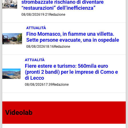
strombazzate rischiano di diventare
“restaurazioni” dell’inefficienza”
08/08/2026
19:21
Redazione
ATTUALITÀ
Fino Mornasco, in fiamme una villetta.
Sette persone evacuate, una in ospedale
08/08/2026
18:16
Redazione
ATTUALITÀ
Fiere estere e turismo: 560mila euro
(pronti 2 bandi) per le imprese di Como e
di Lecco
08/08/2026
17:39
Redazione
Videolab