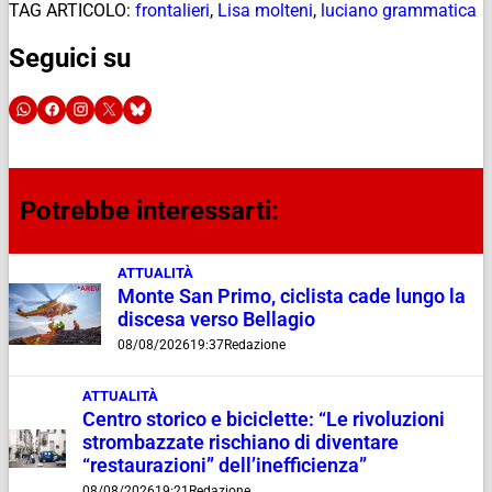
TAG ARTICOLO:
frontalieri
,
Lisa molteni
,
luciano grammatica
Seguici su
Potrebbe interessarti:
ATTUALITÀ
Monte San Primo, ciclista cade lungo la
discesa verso Bellagio
08/08/2026
19:37
Redazione
ATTUALITÀ
Centro storico e biciclette: “Le rivoluzioni
strombazzate rischiano di diventare
“restaurazioni” dell’inefficienza”
08/08/2026
19:21
Redazione