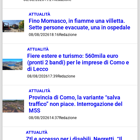
ATTUALITÀ
Fino Mornasco, in fiamme una villetta.
Sette persone evacuate, una in ospedale
08/08/2026
18:16
Redazione
ATTUALITÀ
Fiere estere e turismo: 560mila euro
(pronti 2 bandi) per le imprese di Como e
di Lecco
08/08/2026
17:39
Redazione
ATTUALITÀ
Provincia di Como, la variante “salva
traffico” non piace. Interrogazione del
M5S
08/08/2026
14:37
Redazione
ATTUALITÀ
Ztl e accesso per i disabili, Negretti. “Il