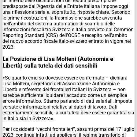
all’interno delle dichiarazioni dei redditi precompilate
predisposte dall’Agenzia delle Entrate italiana impone oggi
una riflessione seria e, soprattutto, risposte chiare. Secondo
le prime ricostruzioni, la trasmissione sarebbe avvenuta
nell’ambito del sistema automatico di scambio delle
informazioni fiscali tra Svizzera e Italia previsto dal Common
Reporting Standard (CRS) dell’OCSE e recepito nell’ambito
del nuovo accordo fiscale italo-svizzero entrato in vigore nel
2023.
La Posizione di Lisa Molteni (Autonomia e
Libertà) sulla tutela dei dati sensibili
«Se quanto emerso dovesse essere confermato – dichiara
Lisa Molteni, segretario dell’Associazione Autonomia e
Libertà e referente dei frontalieri italiani in Svizzera – non
sarebbe sufficiente liquidare l’accaduto come un semplice
errore informatico. Stiamo parlando di dati salariali, imposte
versate e informazioni relative ai datori di lavoro. Dati
estremamente sensibili, la cui tutela deve essere garantita sia
in Italia sia in Svizzera».
Per i cosiddetti “vecchi frontalieri”, assunti prima del 17 luglio
2023, continua infatti ad applicarsi il regime transitorio di