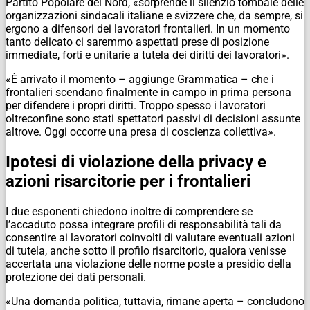
Partito Popolare del Nord, «sorprende il silenzio tombale delle
organizzazioni sindacali italiane e svizzere che, da sempre, si
ergono a difensori dei lavoratori frontalieri. In un momento
tanto delicato ci saremmo aspettati prese di posizione
immediate, forti e unitarie a tutela dei diritti dei lavoratori».
«È arrivato il momento – aggiunge Grammatica – che i
frontalieri scendano finalmente in campo in prima persona
per difendere i propri diritti. Troppo spesso i lavoratori
oltreconfine sono stati spettatori passivi di decisioni assunte
altrove. Oggi occorre una presa di coscienza collettiva».
Ipotesi di violazione della privacy e
azioni risarcitorie per i frontalieri
I due esponenti chiedono inoltre di comprendere se
l’accaduto possa integrare profili di responsabilità tali da
consentire ai lavoratori coinvolti di valutare eventuali azioni
di tutela, anche sotto il profilo risarcitorio, qualora venisse
accertata una violazione delle norme poste a presidio della
protezione dei dati personali.
«Una domanda politica, tuttavia, rimane aperta – concludono