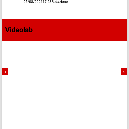
05/08/2026
17:23
Redazione
Videolab
‹
›