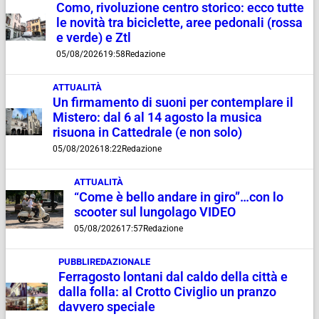
Como, rivoluzione centro storico: ecco tutte
le novità tra biciclette, aree pedonali (rossa
e verde) e Ztl
05/08/2026
19:58
Redazione
ATTUALITÀ
Un firmamento di suoni per contemplare il
Mistero: dal 6 al 14 agosto la musica
risuona in Cattedrale (e non solo)
05/08/2026
18:22
Redazione
ATTUALITÀ
“Come è bello andare in giro”…con lo
scooter sul lungolago VIDEO
05/08/2026
17:57
Redazione
PUBBLIREDAZIONALE
Ferragosto lontani dal caldo della città e
dalla folla: al Crotto Civiglio un pranzo
davvero speciale