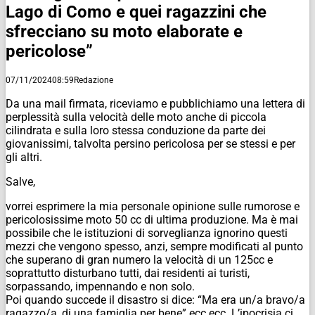
Lago di Como e quei ragazzini che
sfrecciano su moto elaborate e
pericolose”
07/11/2024
08:59
Redazione
Da una mail firmata, riceviamo e pubblichiamo una lettera di
perplessità sulla velocità delle moto anche di piccola
cilindrata e sulla loro stessa conduzione da parte dei
giovanissimi, talvolta persino pericolosa per se stessi e per
gli altri.
Salve,
vorrei esprimere la mia personale opinione sulle rumorose e
pericolosissime moto 50 cc di ultima produzione. Ma è mai
possibile che le istituzioni di sorveglianza ignorino questi
mezzi che vengono spesso, anzi, sempre modificati al punto
che superano di gran numero la velocità di un 125cc e
soprattutto disturbano tutti, dai residenti ai turisti,
sorpassando, impennando e non solo.
Poi quando succede il disastro si dice: “Ma era un/a bravo/a
ragazzo/a, di una famiglia per bene” ecc ecc. L’ipocrisia ci