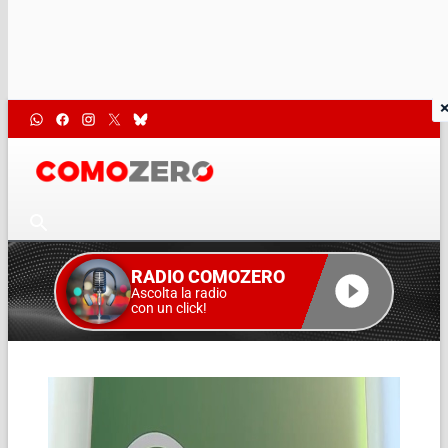
RADIO COMOZERO
Ascolta la radio
con un click!